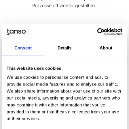
Prozesse effizienter gestalten
CSRD in Deutschland - Was gilt es nach
der Veröffentlichung des Omnibus-
Vorschlags zu beachten
Consent
Details
About
Die CSRD wurde im Januar 2023 auf EU-Ebene
verabschiedet. Die nationale Umsetzung hätte bis Juni
This website uses cookies
2024 erfolgen sollen, steht in Deutschland jedoch
We use cookies to personalise content and ads, to
noch aus.
provide social media features and to analyse our traffic.
Am
26. Februar 2025 hat die Europäische Kommission
We also share information about your use of our site with
ihren Vorschlag
zur Vereinfachung der
our social media, advertising and analytics partners who
Nachhaltigkeits-Berichtspflichten veröffentlicht. Dieser
may combine it with other information that you’ve
wird aktuell im EU Parlament und Rat der EU
provided to them or that they’ve collected from your use
diskutierte und soll voraussichtlich im Sommer
of their services.
verabschiedet werden.