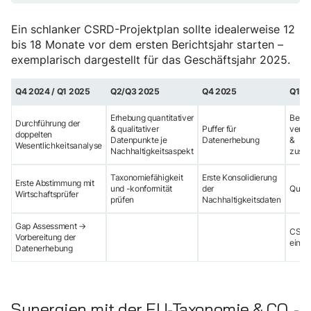
Ein schlanker CSRD-Projektplan sollte idealerweise 12
bis 18 Monate vor dem ersten Berichtsjahr starten –
exemplarisch dargestellt für das Geschäftsjahr 2025.
Q4 2024 / Q1 2025
Q2/Q3 2025
Q4 2025
Q1 2
Erhebung quantitativer
Beric
Durchführung der
& qualitativer
Puffer für
vervo
doppelten
Datenpunkte je
Datenerhebung
&
Wesentlichkeitsanalyse
Nachhaltigkeitsaspekt
zusa
Taxonomiefähigkeit
Erste Konsolidierung
Erste Abstimmung mit
und -konformität
der
Quali
Wirtschaftsprüfer
prüfen
Nachhaltigkeitsdaten
Gap Assessment →
CSRD
Vorbereitung der
einre
Datenerhebung
Synergien mit der EU-Taxonomie & CO₂-