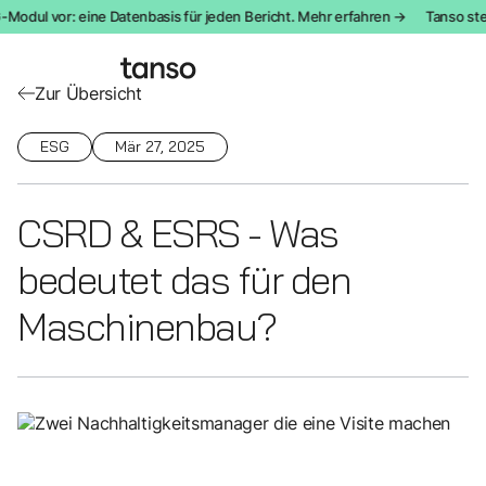
odul vor: eine Datenbasis für jeden Bericht. Mehr erfahren →
Tanso stell
Zur Übersicht
ESG
Mär 27, 2025
CSRD & ESRS - Was
bedeutet das für den
Maschinenbau?