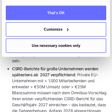
Auch wenn die rechtliche Umsetzung der CSRD in
Deutschland noch aussteht, gibt es zahlreiche Vorteile,
That's OK
sich bereits jetzt auf die CSRD vorzubereiten:
Wer zu
Frühzeitige Planung verhindert Engpässe:
Customize
spät startet, riskiert Zeitdruck & fehlerhafte Berichte.
Bereits berichtspflichtige Unternehmen empfehlen
stattdessen häufig einen Probebericht vor dem
Use necessary cookies only
ersten verpflichtenden Berichtsjahr, um auf
Verzögerungen in der Datenerhebung vorbereitet zu
sein.
CSRD-Berichte für große Unternehmen werden
Private EU-
spätestens ab 2027 verpflichtend:
Unternehmen mit > 1.000 Mitarbeitenden und
entweder > €50M Umsatz oder > €25M
Bilanzsumme müssen nach dem Omnibus-Vorschlag
ihren ersten verpflichtenden CSRD-Bericht für das
Geschäftsjahr 2027 einreichen – das bedeutet, dass
die Datenerhebung Anfang 2028 abgeschlossen