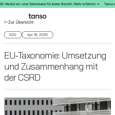
-Modul vor: eine Datenbasis für jeden Bericht. Mehr erfahren →
Tanso stel
Zur Übersicht
ESG
Apr 18, 2026
EU-Taxonomie: Umsetzung
und Zusammenhang mit
der CSRD