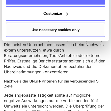
Aktivitäten, wie die „Renovierung bestehender
Gebäude", können mehreren Zielen zugeordnet
werden, z. B. Klimaschutz und Kreislaufwirtschaft. In
Customize
solchen Fällen sollte die Aktivität dem relevantesten
Ziel zugeordnet und im Bericht hervorgehoben
werden, um Doppelzählungen zu vermeiden. Die
Use necessary cookies only
Anforderungen der TSC sind umfangreich und
erfordern eine sorgfältige Planung und Budgetierung.
Die meisten Unternehmen lassen sich beim Nachweis
extern unterstützen, etwa durch
Beratungsunternehmen, Tool-Anbieter oder externe
Prüfer. Erstmalige Berichterstatter sollten sich auf den
Nachweis und die Dokumentation bestehender
Übereinstimmungen konzentrieren.
Nachweis der DNSH-Kriterien für die verbleibenden 5
Ziele
Jede angepasste Tätigkeit sollte auf mögliche
negative Auswirkungen auf die verbleibenden fünf
Umweltziele untersucht werden. Die Überprüfung der