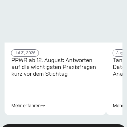
Jul 31, 2026
Aug 4
PPWR ab 12. August: Antworten
Tans
auf die wichtigsten Praxisfragen
Daten
kurz vor dem Stichtag
Anal
Mehr erfahren
Mehr e