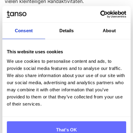
vielen kleinteiligen Randaktivitäten.
3. Taxonomiekonformität
Mindestschutzmaßnahmen umsetzen und
dokumentieren
Consent
Details
About
Unternehmen, die nach der EU-Taxonomie berichten,
müssen Sorgfaltspflichtverfahren und
This website uses cookies
Korrekturmaßnahmen einführen, um die OECD-
Leitsätze, UN-Leitprinzipien und ILO-
We use cookies to personalise content and ads, to
Kernarbeitsnormen einzuhalten. Dokumentieren Sie
provide social media features and to analyse our traffic.
diese Verfahren sowie deren Umsetzung und erläutern
We also share information about your use of our site with
Sie, wie nachteilige Auswirkungen auf Menschenrechte
our social media, advertising and analytics partners who
in Geschäftstätigkeit, Wertschöpfungsketten und
may combine it with other information that you’ve
Geschäftsbeziehungen adressiert werden.
provided to them or that they’ve collected from your use
Prüfung und Nachweis eines wesentlichen Beitrags
of their services.
Für jede förderfähige Aktivität werden die Technischen
Bewertungskriterien (TSC) und deren zugeordnetes
Umweltziel gemäß der EU-Taxonomie geprüft. Einige
That's OK