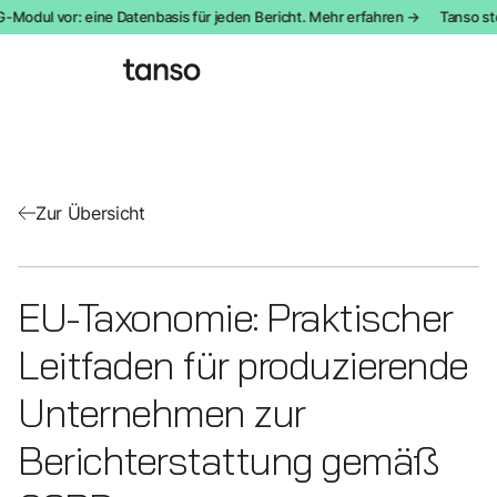
-Modul vor: eine Datenbasis für jeden Bericht. Mehr erfahren →
Tanso ste
Zur Übersicht
EU-Taxonomie: Praktischer
Leitfaden für produzierende
Unternehmen zur
Berichterstattung gemäß