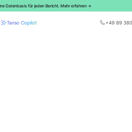
ine Datenbasis für jeden Bericht. Mehr erfahren →
Tanso Copilot
+49 89 38