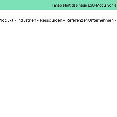
Tanso stellt das neue ESG-Modul vor: e
Produkt
Industrien
Ressourcen
Referenzen
Unternehmen