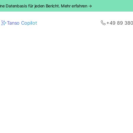
ine Datenbasis für jeden Bericht. Mehr erfahren →
Tanso Copilot
+49 89 38