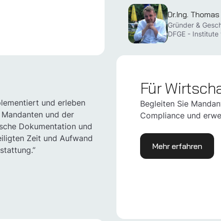
Dr.Ing. Thomas
Gründer & Gesch
DFGE - Institut
Für Wirtsch
lementiert und erleben
Begleiten Sie Mandan
n Mandanten und der
Compliance und erwei
tische Dokumentation und
eiligten Zeit und Aufwand
Mehr erfahren
stattung.”