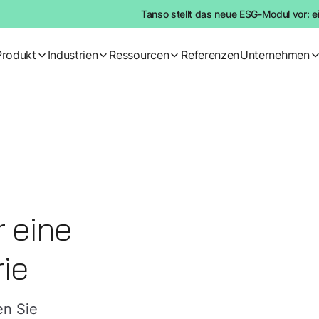
Tanso stellt das neue ESG-Modul vor: e
Produkt
Industrien
Ressourcen
Referenzen
Unternehmen
r eine
ie
en Sie