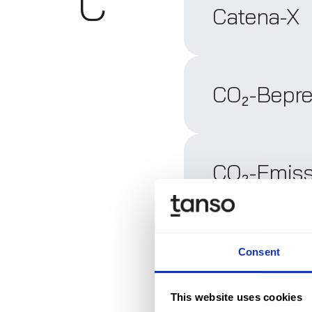
C
Catena-X
CO₂-Bepre
CO₂-Emiss
Conference
Consent
This website uses cookies