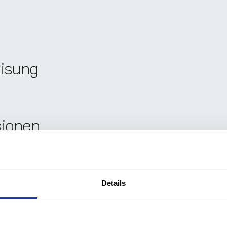
isung
ionen
 of the Parties (COP)
Details