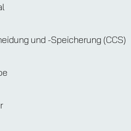
al
eidung und -Speicherung (CCS)
be
r