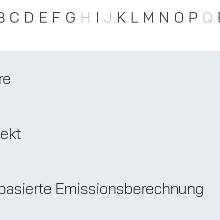
B
C
D
E
F
G
H
I
J
K
L
M
N
O
P
Q
re
fekt
asierte Emissionsberechnung