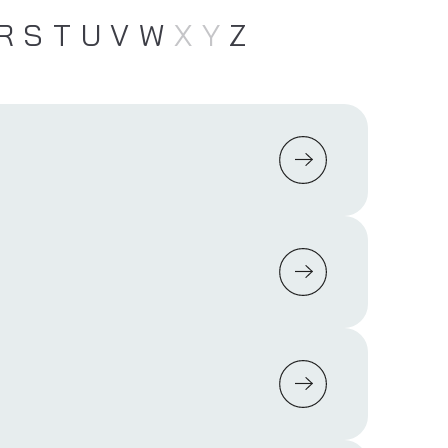
R
S
T
U
V
W
X
Y
Z