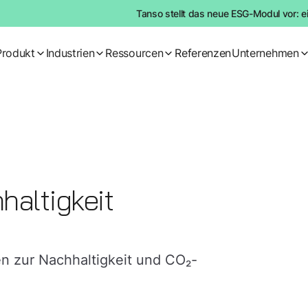
Tanso stellt das neue ESG-Modul vor: e
Produkt
Industrien
Ressourcen
Referenzen
Unternehmen
haltigkeit
n zur Nachhaltigkeit und CO₂-