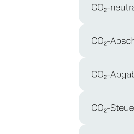
CO₂-neutr
CO₂-Absch
CO₂-Abga
CO₂-Steue