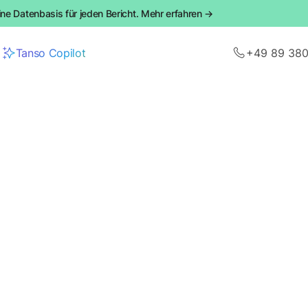
ine Datenbasis für jeden Bericht. Mehr erfahren →
Tanso Copilot
+49 89 38