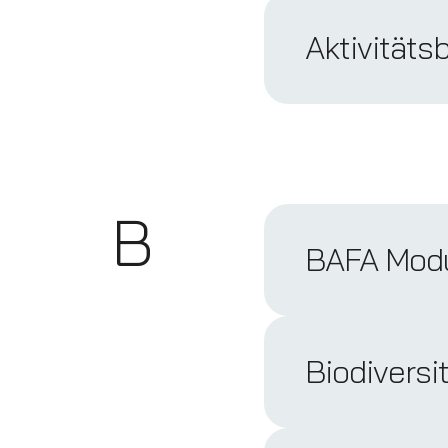
Aktivität
B
BAFA Modu
Biodiversi