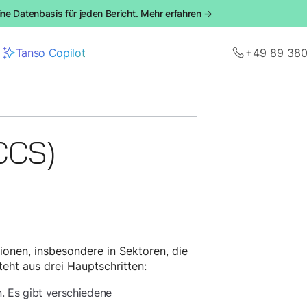
ine Datenbasis für jeden Bericht. Mehr erfahren →
Tanso Copilot
+49 89 38
CCS)
onen, insbesondere in Sektoren, die
eht aus drei Hauptschritten:
. Es gibt verschiedene