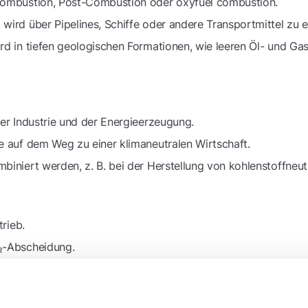
Combustion, Post-Combustion oder oxyfuel combustion.
wird über Pipelines, Schiffe oder andere Transportmittel zu 
d in tiefen geologischen Formationen, wie leeren Öl- und Gas
er Industrie und der Energieerzeugung.
e auf dem Weg zu einer klimaneutralen Wirtschaft.
iniert werden, z. B. bei der Herstellung von kohlenstoffneut
trieb.
₂-Abscheidung.
en Speicherung und potenziellen Leckagen.
e in vielen Klimaschutzszenarien, um die globalen
Netto-Nul