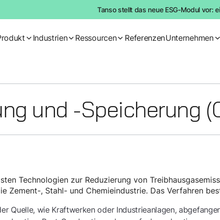
Tanso stellt das neue ESG-Modul vor: e
Produkt
Industrien
Ressourcen
Referenzen
Unternehmen
ng und -Speicherung (
ndsten Technologien zur Reduzierung von Treibhausgasemissi
ie Zement-, Stahl- und Chemieindustrie. Das Verfahren best
er Quelle, wie Kraftwerken oder Industrieanlagen, abgefangen