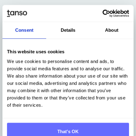
Consent
Details
About
Software für nachhaltiges Lieferkettenmanagement
This website uses cookies
Primärdaten aus der
We use cookies to personalise content and ads, to
Lieferkette: digital,
provide social media features and to analyse our traffic.
We also share information about your use of our site with
automatisiert &
our social media, advertising and analytics partners who
may combine it with other information that you’ve
prüfungssicher
provided to them or that they’ve collected from your use
of their services.
Transparenz und Nachvollziehbarkeit entlang der
gesamten Lieferkette schaffen, um
Dekarbonisierungspotenziale zu identifizieren und
That's OK
wirksames Risikomanagement im Unternehmen zu