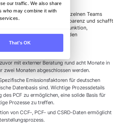
 beschleunigt.
se our traffic. We also share
ers who may combine it with
 die Effizienz innerhalb der einzelnen Teams
 services.
ät eine verbesserte Datentransparenz und schafft
. Außerdem bietet die Importfunktion,
relevanter Daten und reduziert den
ktur.
That's OK
 zuvor mit externer Beratung rund acht Monate in
nur zwei Monaten abgeschlossen werden.
 Spezifische Emissionsfaktoren für deutschen
sche Datenbasis sind. Wichtige Prozessdetails
 des PCF zu ermöglichen, eine solide Basis für
ige Prozesse zu treffen.
ration von CCF-, PCF- und CSRD-Daten ermöglicht
terstellungsprozess.