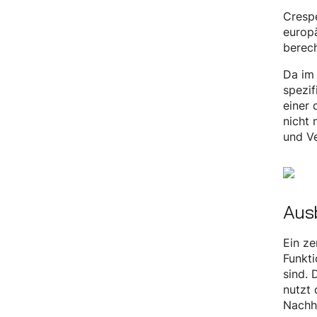
Cresp
europ
berech
Da im 
spezif
einer 
nicht 
und Ve
Ausb
Ein ze
Funkti
sind. 
nutzt 
Nachha