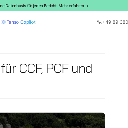
ine Datenbasis für jeden Bericht. Mehr erfahren →
Tanso Copilot
+49 89 38
 für CCF, PCF und