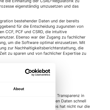
wie die Einhaltung der CSRD-Regulatorik zu
e Prozesse eigenständig umzusetzen und das
egration bestehender Daten und der bereits
aggebend für die Entscheidung zugunsten von
n CCF, PCF und CSRD, die intuitive
 Benutzer. Ebenso war der Zugang zu fachlicher
ng, um die Software optimal einzusetzen. Mit
ung zur Nachhaltigkeitsberichterstattung, die
 Zeit zu sparen und von fachlicher Expertise zu
o Software
About
ßgeblich dabei, Effizienz und Transparenz in
läche können die Mitarbeitenden Daten schnell
eilung nur wenige Minuten. Dies hat nicht nur die