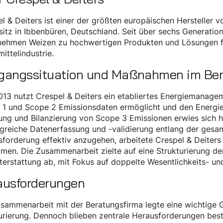
l & Deiters ist einer der größten europäischen Hersteller
itz in Ibbenbüren, Deutschland. Seit über sechs Generation
nehmen Weizen zu hochwertigen Produkten und Lösungen fü
mittelindustrie.
gangssituation und Maßnahmen im Bere
013 nutzt Crespel & Deiters ein etabliertes Energiemanage
1 und Scope 2 Emissionsdaten ermöglicht und den Energiev
ng und Bilanzierung von Scope 3 Emissionen erwies sich hi
greiche Datenerfassung und -validierung entlang der gesa
forderung effektiv anzugehen, arbeitete Crespel & Deiters
en. Die Zusammenarbeit zielte auf eine Strukturierung der
terstattung ab, mit Fokus auf doppelte Wesentlichkeits- 
ausforderungen
sammenarbeit mit der Beratungsfirma legte eine wichtige 
urierung. Dennoch blieben zentrale Herausforderungen bes