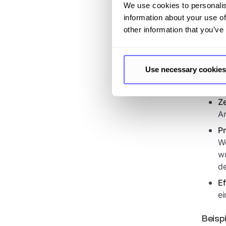
alltäg
We use cookies to personalis
information about your use of
Eine k
other information that you’ve
erhebl
eine v
beispi
wieder
Use necessary cookies
Schlü
Ze
An
Pr
We
wu
de
Ef
ei
Beisp