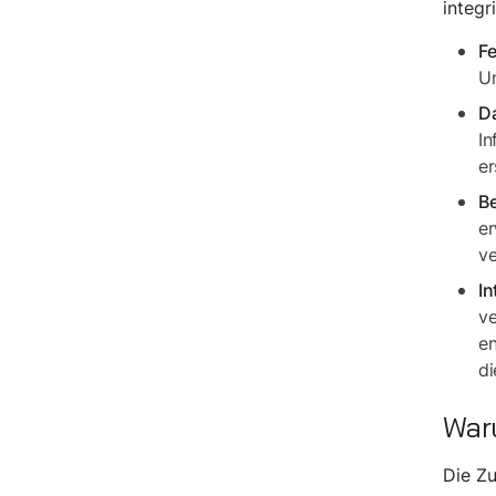
integr
Fe
Un
Da
In
er
B
er
ve
In
ve
en
di
War
Die Zu