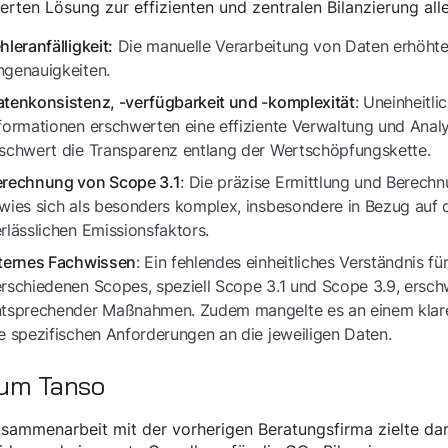
ierten Lösung zur effizienten und zentralen Bilanzierung all
Die manuelle Verarbeitung von Daten erhöhte
hleranfälligkeit:
genauigkeiten.
: Uneinheitl
tenkonsistenz, -verfügbarkeit und -komplexität
formationen erschwerten eine effiziente Verwaltung und Anal
schwert die Transparenz entlang der Wertschöpfungskette.
: Die präzise Ermittlung und Berech
erechnung von Scope 3.1
wies sich als besonders komplex, insbesondere in Bezug auf d
rlässlichen Emissionsfaktors.
: Ein fehlendes einheitliches Verständnis f
ternes Fachwissen
rschiedenen Scopes, speziell Scope 3.1 und Scope 3.9, ersc
tsprechender Maßnahmen. Zudem mangelte es an einem klaren
e spezifischen Anforderungen an die jeweiligen Daten.
um Tanso
sammenarbeit mit der vorherigen Beratungsfirma zielte dar