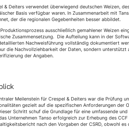
el & Deiters verwendet überwiegend deutschen Weizen, des
äischer Basis verfügbar waren. In Zusammenarbeit mit Tan
net, der die regionalen Gegebenheiten besser abbildet.
Produktionsprozess ausschließlich gemahlener Weizen eing
ische Zusammensetzung. Die Aufteilung kann in der Softwar
detaillierten Nachweisführung vollständig dokumentiert we
nur die Nachvollziehbarkeit der Daten, sondern unterstützt
rifizierung der Angaben.
lick
ntraler Meilenstein für Crespel & Deiters war die Prüfung
onalitäten gezielt auf die spezifischen Anforderungen der 
Dieser Schritt schuf die Grundlage für eine umfassende un
das Unternehmen Tanso erfolgreich zur Erhebung des CCF u
ltigkeitsbericht nach den Vorgaben der CSRD, obwohl es der