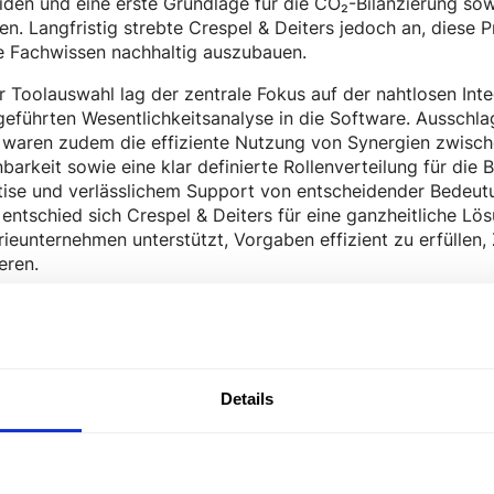
den und eine erste Grundlage für die CO₂-Bilanzierung so
en. Langfristig strebte Crespel & Deiters jedoch an, dies
e Fachwissen nachhaltig auszubauen.
r Toolauswahl lag der zentrale Fokus auf der nahtlosen Int
eführten Wesentlichkeitsanalyse in die Software. Ausschl
waren zudem die effiziente Nutzung von Synergien zwische
barkeit sowie eine klar definierte Rollenverteilung für die
ise und verlässlichem Support von entscheidender Bedeutu
entschied sich Crespel & Deiters für eine ganzheitliche Lös
rieunternehmen unterstützt, Vorgaben effizient zu erfüllen,
ieren.
elte Ergebnisse durch Nutzung der Tans
Details
tzung der Tanso-Software unterstützt Crespel & Deiters ma
ozessen zu steigern. Dank der benutzerfreundlichen Oberf
kompliziert eingeben – in vielen Fällen dauert dies pro Abt