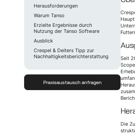
Herausforderungen
Crespe
Warum Tanso
Haupts
Erzielte Ergebnisse durch
Unter
Nutzung der Tanso Software
Futter
Ausblick
Aus
Crespel & Deiters Tipp zur
Nachhaltigkeitsberichterstattung
Seit 2
Scope 
Erhebu
umfan
Praxisaustausch anfragen
Heraus
zusamm
Berich
Her
Die Zu
strukt