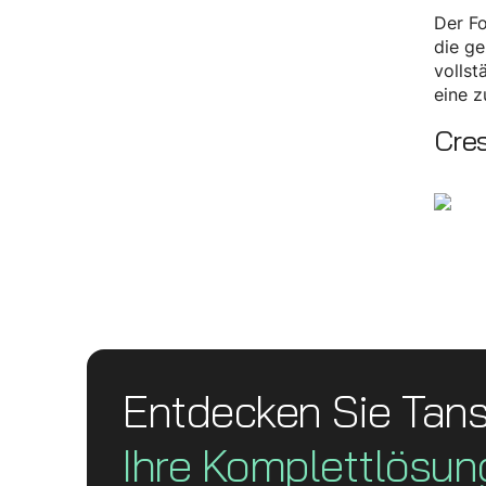
Der Fo
die ge
volls
eine z
Cres
Entdecken Sie Tan
Ihre Komplett­lösun