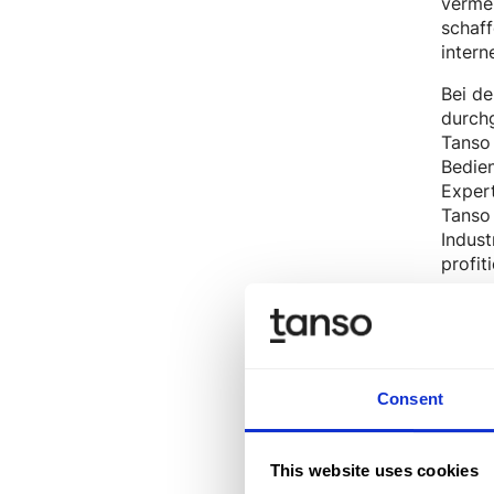
vermei
schaff
intern
Bei de
durchg
Tanso 
Bedien
Expert
Tanso 
Indust
profit
Erzi
Consent
Die Nu
den Pr
This website uses cookies
und un