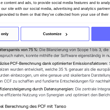
liche Arbeit erleichtert, sondern auch die Abläufe insgesamt
e content and ads, to provide social media features and to analy
 our site with our social media, advertising and analytics partn
lar strukturierte Aufgaben- und Aktivitätenstruktur steigert
 provided to them or that they’ve collected from your use of their
ich. Ergänzend bietet die integrierte Tracking-Funktionalit
erlässliche Grundlage für aussagekräftige Jahresvergleiche
elsweise für Scope 3.5 (Abfall), eine nahtlose Integration 
kehrenden Aufwand durch eine leicht kopierbare Datenstru
 only
Customize
sselerfolge
:
Die Bilanzierung von Scope 1 bis 3, die
itersparnis von 75 %:
spruch nahm, konnte mithilfe der Software eigenständig in 
:
äzise PCF-Berechnung dank optimierter Emissionsfaktoren
izen wurden entwickelt, welche 35 % genauer als die europäi
rden einbezogen, um eine genaue und skalierbare Darstellung
n CCF zu schaffen und fundierte Entscheidungen für nachhalt
Die zentrale Integ
fizienzsteigerung durch Datensynergien:
ne effiziente Nutzung von Synergien und optimiert den Berich
iel Berechnung des PCF mit Tanso