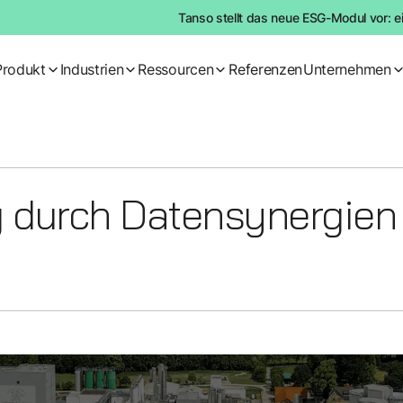
Tanso stellt das neue ESG-Modul vor: e
Produkt
Industrien
Ressourcen
Referenzen
Unternehmen
g durch Datensynergien