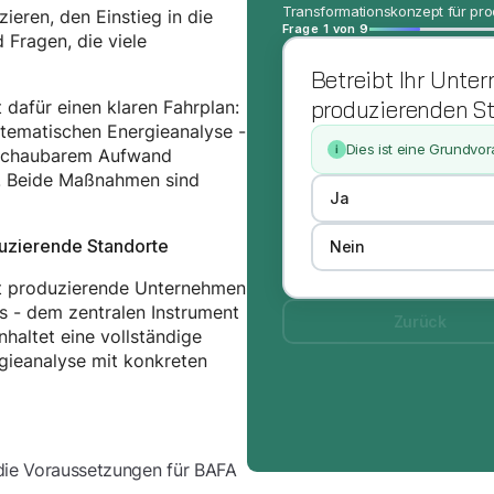
Transformationskonzept für pro
ieren, den Einstieg in die
Frage 1 von 9
 Fragen, die viele
Betreibt Ihr Unt
produzierenden St
dafür einen klaren Fahrplan:
ystematischen Energieanalyse -
Dies ist eine Grundvo
i
erschaubarem Aufwand
st. Beide Maßnahmen sind
Ja
uzierende Standorte
Nein
t produzierende Unternehmen
s - dem zentralen Instrument
Zurück
haltet eine vollständige
gieanalyse mit konkreten
 die Voraussetzungen für BAFA