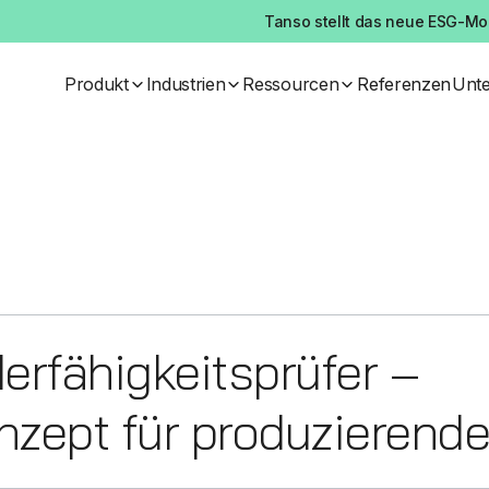
Tanso stellt das neue ESG-Mod
Produkt
Industrien
Ressourcen
Referenzen
Unt
erfähigkeitsprüfer –
zept für produzierende