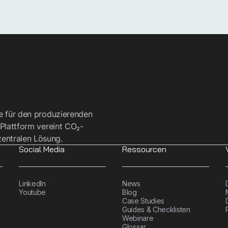
re für den produzierenden
 Plattform vereint CO₂-
entralen Lösung.
Social Media
Ressourcen
LinkedIn
News
Youtube
Blog
Case Studies
Guides & Checklisten
Webinare
Glossar