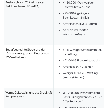
Austausch von 20 ineffizienten
⚡ 120.000 kWh weniger
Elektromotoren (IE0 → IE4)
Stromverbrauch/Jahr
~25.000 € geringere
Stromkosten jährlich
Amortisation in 3–4 Jahren
deutlich reduzierter
Wartungsaufwand
Bedarfsgerechte Steuerung der
40 % weniger Stromverbrauch
Lüftungsanlage durch Einsatz von
für Lüftung
EC-Ventilatoren
~22.000 € Ersparnis pro Jahr
Amortisation < 3 Jahren
weniger Ausfälle & Wartung
(kein Keilriemen)
Wärmerückgewinnung aus Druckluft
🔥 ~288.000 kWh Wärme pro
Kompressoren
Jahr zurückgewonnen (ca. 58 t
CO₂-Reduktion)
~14.400 € Einsparung bei