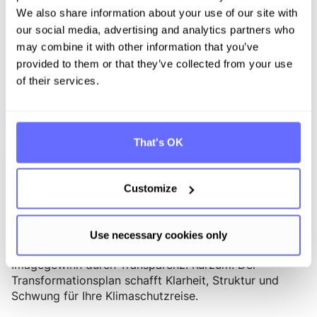
einem konkreten Projekt mit Meilensteinen.
We also share information about your use of our site with
our social media, advertising and analytics partners who
Ein oft
Fördermittel- und Abwärme-Check inklusive:
may combine it with other information that you’ve
übersehener Vorteil ist, dass im Rahmen des Plans
provided to them or that they’ve collected from your use
Finanzierungs- und Fördermöglichkeiten
of their services.
systematisch geprüft werden, sei es Bundes- oder
Landeszuschüsse, EU-Programme oder andere
Töpfe. Ebenso fließt eine Abwärmeberatung mit ein,
bei der Potenziale zur Abwärmenutzung identifiziert
That's OK
und gefördert werden. So schöpfen Sie alle
externen Unterstützungen aus und senken Ihre
Investitionskosten.
Customize
Jeder dieser Punkte liefert praktischen Nutzen: von
besseren Daten über konkrete Einsparungen bis hin zu
Use necessary cookies only
„weichen” Faktoren wie Mitarbeitersensibilisierung und
Imagegewinn durch Transparenz. Kurzum: Der
Transformationsplan schafft Klarheit, Struktur und
Schwung für Ihre Klimaschutzreise.