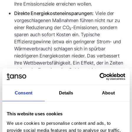
Ihre Emissionsziele erreichen wollen.
Viele der
Direkte Energiekosteneinsparungen:
vorgeschlagenen Maßnahmen führen nicht nur zu
einer Reduzierung der CO₂-Emissionen, sondern
sparen auch sofort Kosten ein. Typische
Effizienzgewinne (etwa ein geringerer Strom- und
Wärmeverbrauch) schlagen sich in spürbar
niedrigeren Energiekosten nieder. Das verbessert
Ihre Wettbewerbsfähigkeit. Ein Effekt, der in Zeiten
steigender Energiepreise Gold wert ist.
Mit dem
Dekarbonisierung und Zukunftssicherheit:
Transformationsplan dekarbonisieren Sie Ihr
Geschäftsmodell Schritt für Schritt. Sie reduzieren
Consent
Details
About
die Abhängigkeit von fossilen Energieträgern und
machen Ihr Unternehmen klimafit. Das ist wichtig,
This website uses cookies
um regulatorischen Anforderungen zuvorzukommen
und die Wettbewerbsfähigkeit langfristig zu sichern.
We use cookies to personalise content and ads, to
So wird Klimaneutralität vom abstrakten Fernziel zu
provide social media features and to analyse our traffic.