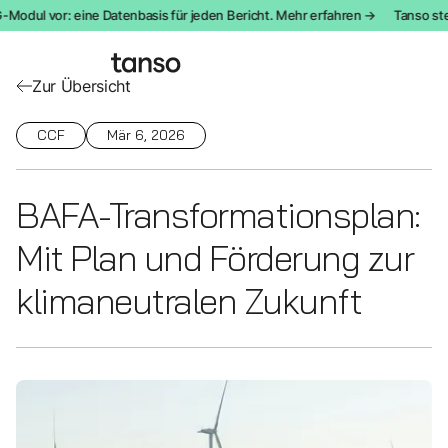
Modul vor: eine Datenbasis für jeden Bericht. Mehr erfahren →
Tanso stel
Zur Übersicht
CCF
Mär 6, 2026
BAFA-Transformationsplan:
Mit Plan und Förderung zur
klimaneutralen Zukunft