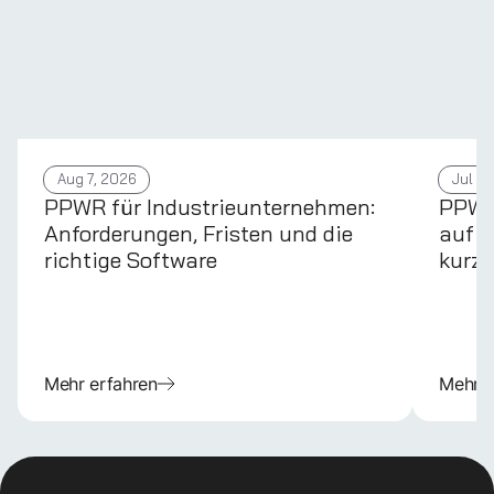
Aug 7, 2026
Jul 31
PPWR für Industrieunternehmen:
PPWR 
Anforderungen, Fristen und die
auf d
richtige Software
kurz 
Mehr erfahren
Mehr e