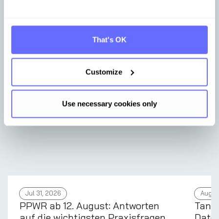
Andere Artikel, die für Sie interessant
sein könnten
That's OK
Erfahren Sie Neuigkeiten aus dem Tansoversum.
Customize
Use necessary cookies only
Jul 31, 2026
Aug 4
PPWR ab 12. August: Antworten
Tans
auf die wichtigsten Praxisfragen
Daten