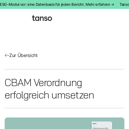
ESG-Modul vor: eine Datenbasis für jeden Bericht. Mehr erfahren →
Tanso 
Zur Übersicht
CBAM Verordnung
erfolgreich umsetzen