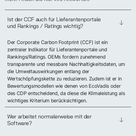
Ist der CCF auch für Lieferantenportale
CCF in weniger als 8
und Rankings / Ratings wichtig?
Wochen erheben und
Der Corporate Carbon Footprint (CCF) ist ein
wiederkehrend
Zeit mit
zentraler Indikator für Lieferantenportale und
Rankings/Ratings. OEMs fordern zunehmend
Tanso sparen
transparente und messbare Nachhaltigkeitsdaten, um
die Umweltauswirkungen entlang der
Wertschöpfungskette zu reduzieren. Zudem ist er in
Jetzt Tanso entdecken
Bewertungsmodellen wie denen von EcoVadis oder
des CDP entscheidend, da diese die Klimaleistung als
wichtiges Kriterium berücksichtigen.
Wer arbeitet normalerweise mit der
Software?