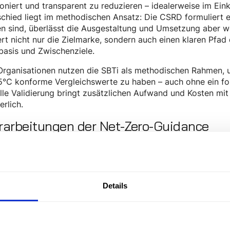
oniert und transparent zu reduzieren – idealerweise im E
chied liegt im methodischen Ansatz: Die CSRD formuliert 
n sind, überlässt die Ausgestaltung und Umsetzung aber 
ert nicht nur die Zielmarke, sondern auch einen klaren Pfad
asis und Zwischenziele.
Organisationen nutzen die SBTi als methodischen Rahmen, u
,5°C konforme Vergleichswerte zu haben – auch ohne ein f
elle Validierung bringt zusätzlichen Aufwand und Kosten mit
erlich.
rarbeitungen der Net-Zero-Guidance
Ti überarbeitet derzeit ihre Net-Zero-Guidance, dabei sin
ündigt. Die neue
Version 2 wurde am 11. Juni 2026
veröffent
ichtigsten Änderungen des SBTi Corporate Net-Zero Standa
Details
Neue Differenzierung nach 
nternehmenskategorien A und B:
e meisten europäischen Mittelständler gilt Kategorie A mit s
Beide Scopes müssen künftig
ope 1 & 2 getrennt betrachtet: