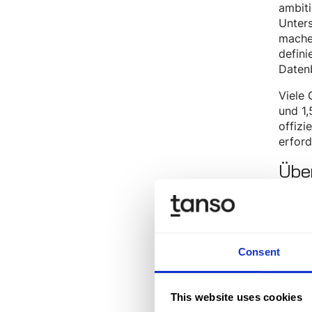
ambiti
Unters
mache
defini
Datenb
Viele 
und 1
offizi
erford
Übe
Die SB
angek
Die w
Consent
U
di
This website uses cookies
Sc