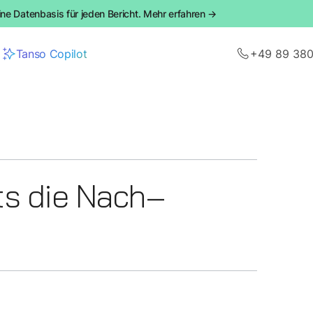
ine Datenbasis für jeden Bericht. Mehr erfahren →
Tanso Copilot
+49 89 38
ts die Nach­