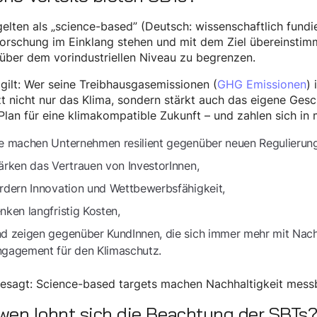
elten als „science-based” (Deutsch: wissenschaftlich fundie
orschung im Einklang stehen und mit dem Ziel übereinstim
über dem vorindustriellen Niveau zu begrenzen.
gilt: Wer seine Treibhausgasemissionen (
GHG Emissionen
)
t nicht nur das Klima, sondern stärkt auch das eigene Ge
Plan für eine klimakompatible Zukunft – und zahlen sich in
e machen Unternehmen resilient gegenüber neuen Regulierun
ärken das Vertrauen von InvestorInnen,
rdern Innovation und Wettbewerbsfähigkeit,
nken langfristig Kosten,
d zeigen gegenüber KundInnen, die sich immer mehr mit Nach
gagement für den Klimaschutz.
esagt: Science-based targets machen Nachhaltigkeit messba
wen lohnt sich die Beachtung der SBTs