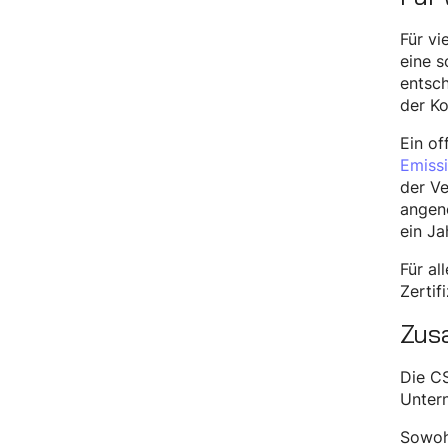
Für vi
eine s
entsch
der Ko
Ein of
Emiss
der Ve
angen
ein Ja
Für al
Zertif
Zus
Die CS
Untern
Sowohl