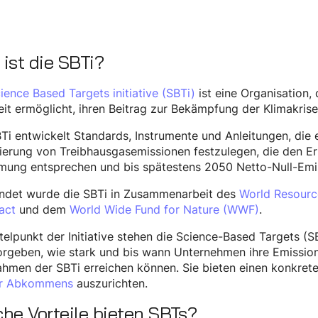
ist die SBTi?
ience Based Targets initiative (SBTi)
ist eine Organisation,
it ermöglicht, ihren Beitrag zur Bekämpfung der Klimakrise 
Ti entwickelt Standards, Instrumente und Anleitungen, die 
erung von Treibhausgasemissionen festzulegen, die den Er
mung entsprechen und bis spätestens 2050 Netto-Null-Emis
ndet wurde die SBTi in Zusammenarbeit des
World Resource
act
und dem
World Wide Fund for Nature (WWF)
.
telpunkt der Initiative stehen die Science-Based Targets (SB
orgeben, wie stark und bis wann Unternehmen ihre Emissio
men der SBTi erreichen können. Sie bieten einen konkrete
er Abkommens
auszurichten.
he Vorteile bieten SBTs?