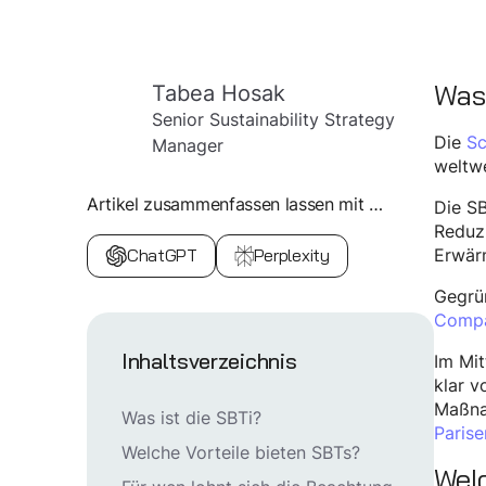
Was 
Tabea Hosak
Senior Sustainability Strategy
Die
Sc
Manager
weltwe
Artikel zusammenfassen lassen mit …
Die SB
Reduzi
ChatGPT
Perplexity
Erwär
Gegrü
Comp
Inhaltsverzeichnis
Im Mit
klar v
Maßnah
Was ist die SBTi?
Paris
Welche Vorteile bieten SBTs?
Welc