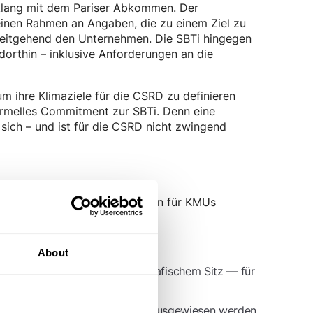
inklang mit dem Pariser Abkommen. Der
einen Rahmen an Angaben, die zu einem Ziel zu
weitgehend den Unternehmen. Die SBTi hingegen
 dorthin – inklusive Anforderungen an die
m ihre Klimaziele für die CSRD zu definieren
ormelles Commitment zur SBTi. Denn eine
 sich – und ist für die CSRD nicht zwingend
d unter anderem Erleichterungen für KMUs
licht.
rd V2.0:
About
Unternehmensgröße und geografischem Sitz — für
trengeren Anforderungen
 separat mit 100% Abdeckung ausgewiesen werden