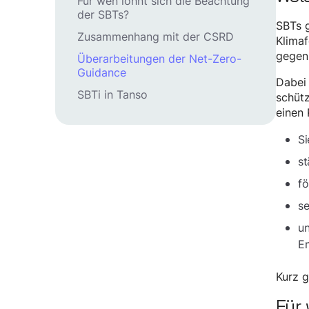
Für wen lohnt sich die Beachtung
der SBTs?
SBTs g
Zusammenhang mit der CSRD
Klimaf
gegen
Überarbeitungen der Net-Zero-
Guidance
Dabei 
SBTi in Tanso
schütz
einen 
Si
st
fö
se
un
En
Kurz g
Für 