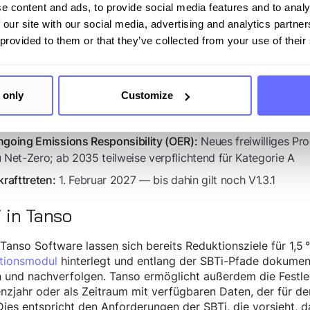
e content and ads, to provide social media features and to analy
Alle Kategorien mit ≥5
uer Wesentlichkeitstest für Scope 3:
 our site with our social media, advertising and analytics partn
nzubeziehen (statt starrer Abdeckungsquoten)
 provided to them or that they’ve collected from your use of their
Kategorie-A-Unternehmen müssen
ansitionsplan verpflichtend:
Externe Prüfung des GHG-Inventars wird für
mited Assurance:
 only
Customize
Kein festes historisches Basisjahr meh
namisches Basisjahr:
elsetzungszyklus
Neues freiwilliges P
going Emissions Responsibility (OER):
 Net-Zero; ab 2035 teilweise verpflichtend für Kategorie A
1. Februar 2027 — bis dahin gilt noch V1.3.1
krafttreten:
 in Tanso
 Tanso Software lassen sich bereits Reduktionsziele für 1,5
tionsmodul
hinterlegt und entlang der SBTi-Pfade dokumen
 und nachverfolgen. Tanso ermöglicht außerdem die Festle
nzjahr oder als Zeitraum mit verfügbaren Daten, der für d
Dies entspricht den Anforderungen der SBTi, die vorsieht, 