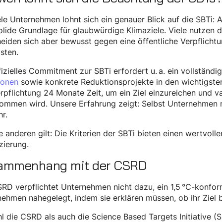
ele Unternehmen lohnt sich ein genauer Blick auf die SBTi: A
olide Grundlage für glaubwürdige Klimaziele. Viele nutzen d
eiden sich aber bewusst gegen eine öffentliche Verpflich
sten.
fizielles Commitment zur SBTi erfordert u. a. ein vollständ
ionen
sowie konkrete Reduktionsprojekte in den wichtigsten
rpflichtung 24 Monate Zeit, um ein Ziel einzureichen und va
ommen wird. Unsere Erfahrung zeigt: Selbst Unternehmen m
hr.
le anderen gilt: Die Kriterien der SBTi bieten einen wertvo
izierung.
ammenhang mit der CSRD
RD verpflichtet Unternehmen nicht dazu, ein 1,5 °C-konform
ehmen nahegelegt, indem sie erklären müssen, ob ihr Ziel b
 die CSRD als auch die Science Based Targets Initiative (