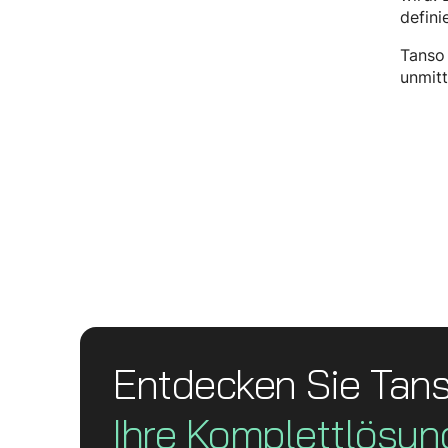
defini
Tanso 
unmit
Entdecken Sie Tan
Ihre Komplett­lösun