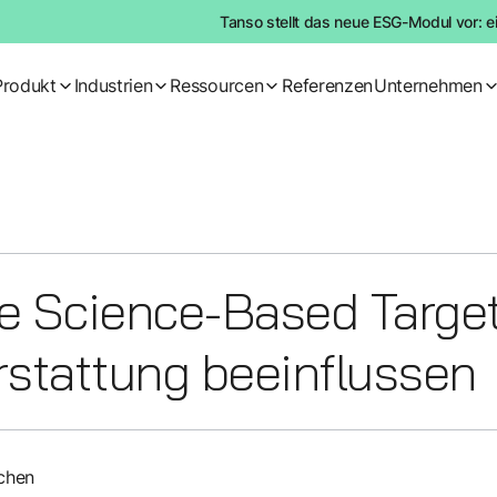
Tanso stellt das neue ESG-Modul vor: e
Produkt
Industrien
Ressourcen
Referenzen
Unternehmen
e Science-Based Targe
erstattung beeinflussen