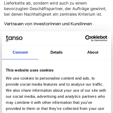
Lieferkette ab, sondern wird auch zu einem
bevorzugten Geschäftspartner, der Aufträge gewinnt,
bei denen Nachhaltigkeit ein zentrales Kriterium ist.
Vertrauen von InvestorInnen und KundInnen
Finanzmärkte und Konsument:innen fordern
zunehmend
. Investor:innen bewerten
Transparenz
Klimarisiken als Teil finanzieller Risiken, und Kund:innen
– ob privat oder geschäftlich – bevorzugen
Consent
Details
About
Unternehmen mit geringem CO₂-Fußabdruck. Ein
ausgereiftes Scope-3-System mit verlässlichen und
geprüften Daten ermöglicht es Unternehmen,
This website uses cookies
glaubwürdig zu berichten,
SBTi-Ziele
zu erfüllen und
ISSB- oder CSRD-Anforderungen einzuhalten. Das
We use cookies to personalise content and ads, to
stärkt das Markenvertrauen, senkt die Kapitalkosten
provide social media features and to analyse our traffic.
und eröffnet den Zugang zu grünen
We also share information about your use of our site with
Finanzierungsinstrumenten.
our social media, advertising and analytics partners who
may combine it with other information that you’ve
Scope 3 Maturity Test durchführen
provided to them or that they’ve collected from your use