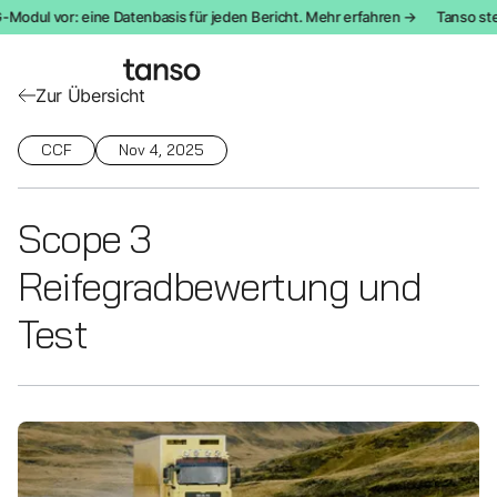
dul vor: eine Datenbasis für jeden Bericht. Mehr erfahren →
Tanso stellt
Zur Übersicht
CCF
Nov 4, 2025
Scope 3
Reifegradbewertung und
Test