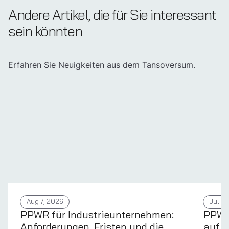
Andere Artikel, die für Sie interessant
sein könnten
Erfahren Sie Neuigkeiten aus dem Tansoversum.
Aug 7, 2026
Jul 31
PPWR für Industrieunternehmen:
PPWR 
Anforderungen, Fristen und die
auf d