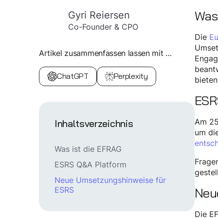
Was
Gyri Reiersen
Co-Founder & CPO
Die
Eu
Umset
Artikel zusammenfassen lassen mit …
Engag
beantw
ChatGPT
Perplexity
bieten
ESR
Am 25.
Inhaltsverzeichnis
um di
entsch
Was ist die EFRAG
Frage
ESRS Q&A Platform
gestel
Neue Umsetzungshinweise für
Neu
ESRS
Die EF