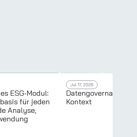
Jul 17, 2026
ues ESG-Modul:
Datengovernance im
basis für jeden
Kontext
de Analyse,
nwendung