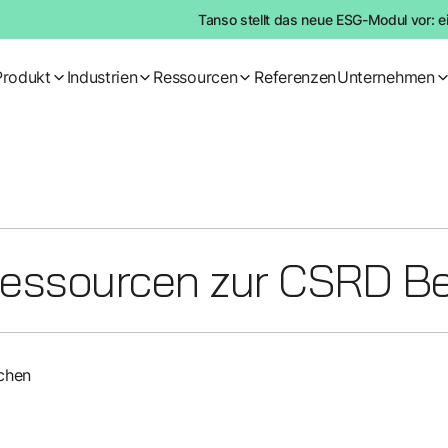
Tanso stellt das neue ESG-Modul vor: e
Produkt
Industrien
Ressourcen
Referenzen
Unternehmen
Ressourcen zur CSRD Be