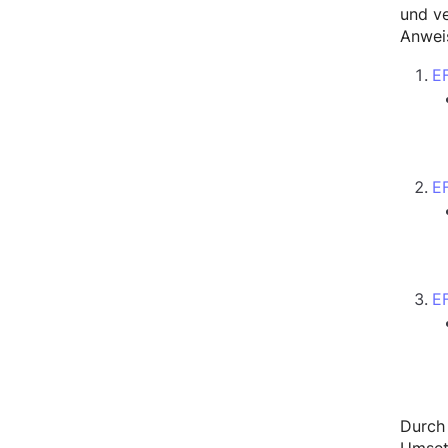
und ve
Anwei
EF
E
EF
Durch 
Umsetz