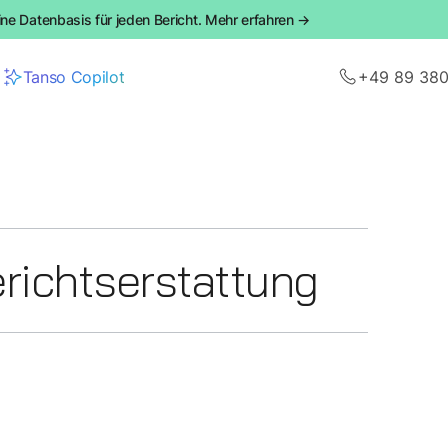
ine Datenbasis für jeden Bericht. Mehr erfahren →
Tanso Copilot
+49 89 38
richtserstattung