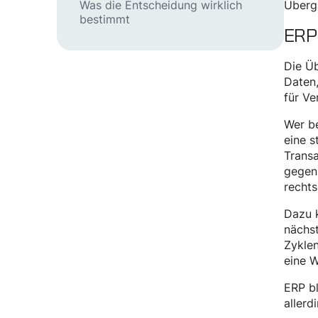
Überga
Was die Entscheidung wirklich
bestimmt
ERP
Die Üb
Daten,
für V
Wer be
eine s
Transa
gegen 
rechts
Dazu k
nächst
Zyklen
eine W
ERP bl
allerd