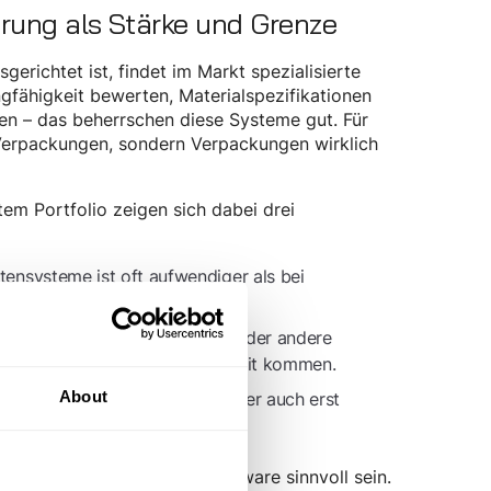
erung als Stärke und Grenze
erichtet ist, findet im Markt spezialisierte
gfähigkeit bewerten, Materialspezifikationen
ren – das beherrschen diese Systeme gut. Für
 Verpackungen, sondern Verpackungen wirklich
em Portfolio zeigen sich dabei drei
ensysteme ist oft aufwendiger als bei
t wurden.
Produktpass, PFAS-Nachweise oder andere
nen Verpackungslösung nicht weit kommen.
anbietet als Compliance und daher auch erst
About
 dedizierte Verpackungssoftware sinnvoll sein.