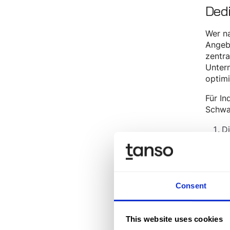
Dedi
Wer na
Angebo
zentra
Untern
optimi
Für In
Schwa
Di
Pl
De
pr
Di
Consent
ko
This website uses cookies
Für Un