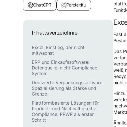
plattf
ChatGPT
Perplexity
Funkti
Exce
Inhaltsverzeichnis
Fast a
Besta
Excel: Einstieg, der nicht
Das Pr
mitwächst
verla
ERP und Einkaufssoftware:
Verpac
Datenquelle, nicht Compliance-
weiß n
System
Recycl
nicht 
Dedizierte Verpackungssoftware:
Spezialisierung als Stärke und
Hinzu
Grenze
werden
Plattformbasierte Lösungen für
nachvo
Produkt- und Nachhaltigkeits-
Markta
Compliance: PPWR als erster
Schritt
Ähnlic