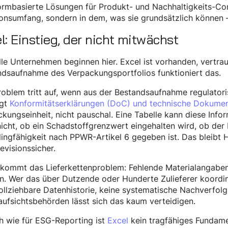
ormbasierte Lösungen für Produkt- und Nachhaltigkeits-Com
onsumfang, sondern in dem, was sie grundsätzlich können –
l: Einstieg, der nicht mitwächst
lle Unternehmen beginnen hier. Excel ist vorhanden, vertraut
ndsaufnahme des Verpackungsportfolios funktioniert das.
oblem tritt auf, wenn aus der Bestandsaufnahme regulator
ngt
Konformitätserklärungen (DoC) und technische Dokumen
kungseinheit, nicht pauschal. Eine Tabelle kann diese Info
icht, ob ein Schadstoffgrenzwert eingehalten wird, ob der 
ingfähigkeit nach PPWR-Artikel 6 gegeben ist. Das bleibt Han
revisionssicher.
 kommt das Lieferkettenproblem: Fehlende Materialangaben
. Wer das über Dutzende oder Hunderte Zulieferer koordini
llziehbare Datenhistorie, keine systematische Nachverfolgun
ufsichtsbehörden lässt sich das kaum verteidigen.
h wie für ESG-Reporting ist
Excel
kein tragfähiges Fundame