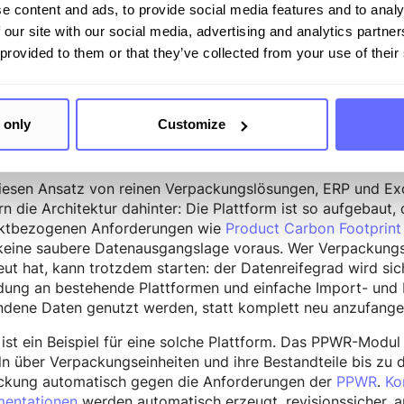
WR als Compliance sieht, ist hier häufig nicht an der richtig
e content and ads, to provide social media features and to analy
 our site with our social media, advertising and analytics partn
tformbasierte Lösungen für Produkt- u
 provided to them or that they’ve collected from your use of their
 als erster Schritt
erte Ansatz denkt die Fragestellung anders. Nicht: Wie b
 only
Customize
n: Welche Infrastruktur brauche ich, wenn PPWR der Anfan
ktverantwortung ist?
esen Ansatz von reinen Verpackungslösungen, ERP und Excel
n die Architektur dahinter: Die Plattform ist so aufgebaut
ktbezogenen Anforderungen wie
Product Carbon Footprint
 keine saubere Datenausgangslage voraus. Wer Verpackungs
eut hat, kann trotzdem starten: der Datenreifegrad wird si
dung an bestehende Plattformen und einfache Import- und 
ndene Daten genutzt werden, statt komplett neu anzufange
ist ein Beispiel für eine solche Plattform. Das PPWR-Modul
ln über Verpackungseinheiten und ihre Bestandteile bis zu
ckung automatisch gegen die Anforderungen der
PPWR
.
Ko
entationen
werden automatisch erzeugt, revisionssicher, au