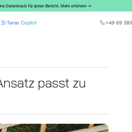
ine Datenbasis für jeden Bericht. Mehr erfahren →
Tanso Copilot
+49 89 38
Ansatz passt zu