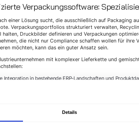
zierte Verpackungssoftware: Spezialisi
ch einer Lösung sucht, die ausschließlich auf Packaging ausg
te. Verpackungsportfolios strukturiert verwalten, Recyclin
l halten, Druckbilder definieren und Verpackungen optimie
ehmen, die nicht nur Compliance schaffen wollen für ihre
eren möchten, kann das ein guter Ansatz sein.
dustrieunternehmen mit komplexer Lieferkette und gemischt
chstellen:
e Integration in bestehende ERP-Landschaften und Produktdat
attformen, die von Anfang an auf Systemanbindung ausgeleg
r Scope bleibt eng: Wer nach der PPWR auch den digitalen 
oduktbezogene Regularien angehen muss, wird mit einer rei
e Software ist oft überdimensioniert, weil sie deutlich mehr 
Details
stenseitig gerechtfertigt werden muss.
ternehmen, die Verpackungen optimieren, für den kann eine