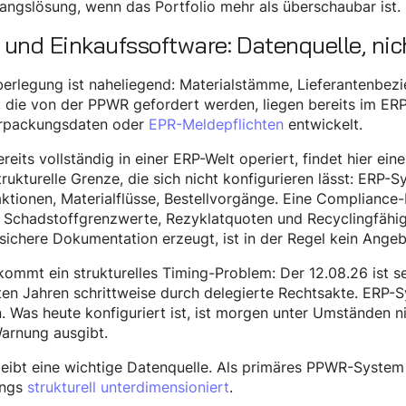
ngslösung, wenn das Portfolio mehr als überschaubar ist.
 und Einkaufssoftware: Datenquelle, n
erlegung ist naheliegend: Materialstämme, Lieferantenbezi
 die von der PPWR gefordert werden, liegen bereits im ERP
erpackungsdaten oder
EPR-Meldepflichten
entwickelt.
reits vollständig in einer ERP-Welt operiert, findet hier ein
trukturelle Grenze, die sich nicht konfigurieren lässt: ERP
ktionen, Materialflüsse, Bestellvorgänge. Eine Compliance-
Schadstoffgrenzwerte, Rezyklatquoten und Recyclingfähigk
sichere Dokumentation erzeugt, ist in der Regel kein Angeb
ommt ein strukturelles Timing-Problem: Der 12.08.26 ist se
en Jahren schrittweise durch delegierte Rechtsakte. ERP-S
. Was heute konfiguriert ist, ist morgen unter Umständen n
arnung ausgibt.
eibt eine wichtige Datenquelle. Als primäres PPWR-System 
ings
strukturell unterdimensioniert
.