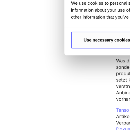
Wer PP
We use cookies to personalis
information about your use of
Plat
other information that you’ve
PPWR
Der vi
Use necessary cookies
Sonder
Produ
Was di
sonder
produ
setzt
verstr
Anbin
vorha
Tanso
Artike
Verpa
Dokum