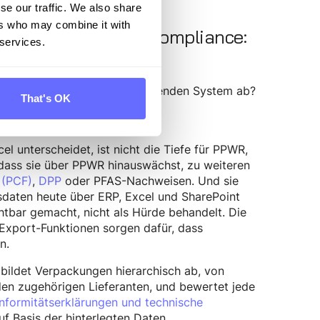
en Stelle.
se our traffic. We also share
ers who may combine it with
nd Nachhaltigkeits-Compliance:
 services.
ilde ich PPWR in meinem bestehenden System ab?
That's OK
g und nicht das Ende meiner
 unterscheidet, ist nicht die Tiefe für PPWR,
, dass sie über PPWR hinauswächst, zu weiteren
 (PCF)
,
DPP
oder PFAS-Nachweisen. Und sie
daten heute über ERP, Excel und SharePoint
chtbar gemacht, nicht als Hürde behandelt. Die
Export-Funktionen sorgen dafür, dass
n.
 bildet Verpackungen hierarchisch ab, von
 den zugehörigen Lieferanten, und bewertet jede
nformitätserklärungen und technische
f Basis der hinterlegten Daten.