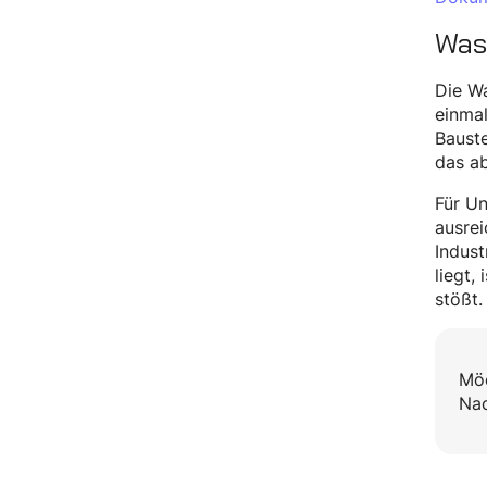
Was
Die Wa
einmal
Bauste
das ab
Für U
ausre
Indust
liegt,
stößt.
Möc
Nac