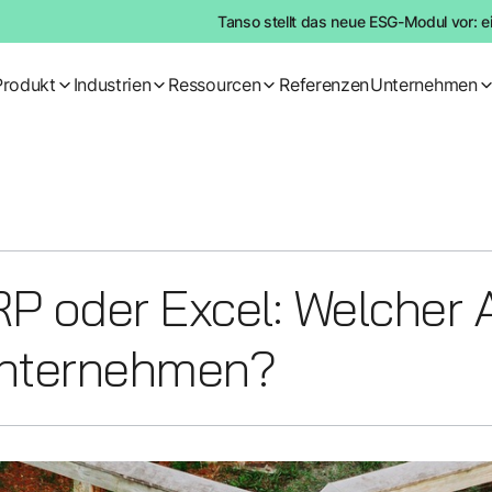
Tanso stellt das neue ESG-Modul vor: e
Produkt
Industrien
Ressourcen
Referenzen
Unternehmen
P oder Excel: Welcher 
unternehmen?