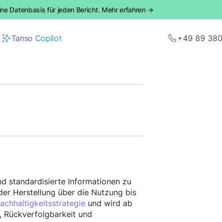
ine Datenbasis für jeden Bericht. Mehr erfahren →
Tanso Copilot
+49 89 38
nd standardisierte Informationen zu
der Herstellung über die Nutzung bis
achhaltigkeitsstrategie
und wird ab
z, Rückverfolgbarkeit und