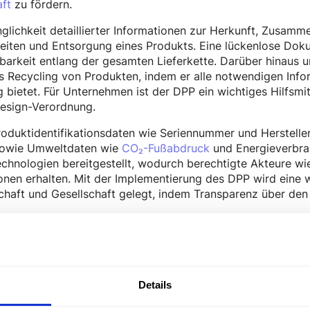
aft
zu fördern.
nglichkeit detaillierter Informationen zur Herkunft, Zusa
iten und Entsorgung eines Produkts. Eine lückenlose Doku
barkeit entlang der gesamten Lieferkette. Darüber hinaus u
Recycling von Produkten, indem er alle notwendigen Infor
bietet. Für Unternehmen ist der DPP ein wichtiges Hilfsmitt
design-Verordnung.
oduktidentifikationsdaten wie Seriennummer und Herstelle
 sowie Umweltdaten wie
CO₂-Fußabdruck
und Energieverbrau
chnologien bereitgestellt, wodurch berechtigte Akteure wie
ionen erhalten. Mit der Implementierung des DPP wird eine 
chaft und Gesellschaft gelegt, indem Transparenz über de
Details