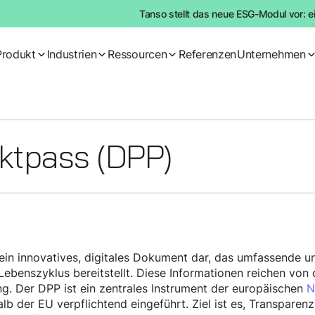
Tanso stellt das neue ESG-Modul vor: e
Produkt
Industrien
Ressourcen
Referenzen
Unternehmen
uktpass (DPP)
 ein innovatives, digitales Dokument dar, das umfassende u
benszyklus bereitstellt. Diese Informationen reichen von 
. Der DPP ist ein zentrales Instrument der europäischen
N
lb der EU verpflichtend eingeführt. Ziel ist es, Transparen