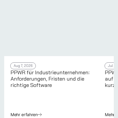
Aug 7, 2026
Jul 31
PPWR für Industrieunternehmen:
PPWR 
Anforderungen, Fristen und die
auf d
richtige Software
kurz 
Mehr erfahren
Mehr e