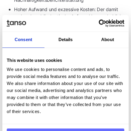
Nachhaltigkeitsberichterstattung
Hoher Aufwand und exzessive Kosten: Der damit
verbundene bürokratische Aufwand kann erheblich
sein und vielen Unternehmen fehlen hierfür die
Ressourcen. Laut einer
Studie des VDMA
liegen die
Bürokratiekosten bei 1 bis 3 Prozent vom Umsatz.
Consent
Details
About
Informationsbedarfe von Geschäftspartnern
This website uses cookies
Berichtspflichtige Kunden, Zulieferer und
Finanzpartner: Unternehmen sehen sich
We use cookies to personalise content and ads, to
zunehmenden Anforderungen von Kunden,
provide social media features and to analyse our traffic.
Zulieferern und Finanzpartnern gegenüber, die selbst
We also share information about your use of our site with
berichtspflichtig sind und detaillierte
our social media, advertising and analytics partners who
Nachhaltigkeitsinformationen verlangen
may combine it with other information that you’ve
provided to them or that they’ve collected from your use
Zunehmende mittelbare Betroffenheit: Auch
of their services.
mittelständische Unternehmen, die zunächst nicht
direkt unter die Berichtspflicht fallen, sind durch die
Informationsbedarfe ihrer Geschäftspartner