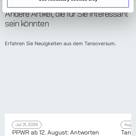
Andere Artikel, die für Sie interessant
sein könnten
Erfahren Sie Neuigkeiten aus dem Tansoversum.
Jul 31, 2026
Aug 4
PPWR ab 12. August: Antworten
Tans