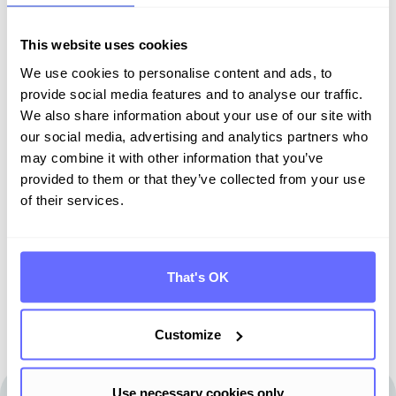
This website uses cookies
We use cookies to personalise content and ads, to
provide social media features and to analyse our traffic.
Entdecken Sie Tanso –
We also share information about your use of our site with
our social media, advertising and analytics partners who
Ihre Komplett­lösung für
may combine it with other information that you’ve
Nachhaltigkeit
provided to them or that they’ve collected from your use
of their services.
Demo buchen
That's OK
Customize
Use necessary cookies only