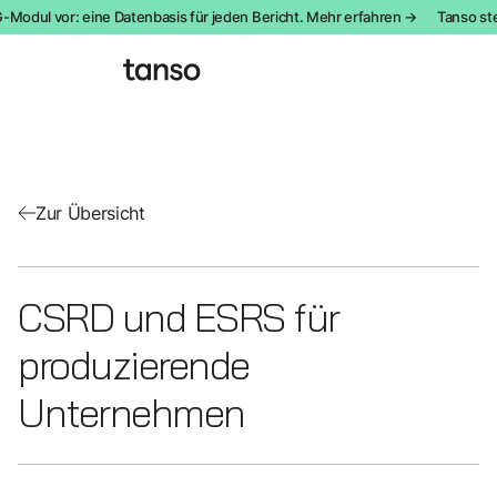
dul vor: eine Datenbasis für jeden Bericht. Mehr erfahren →
Tanso stellt
Zur Übersicht
CSRD und ESRS für
produzierende
Unternehmen