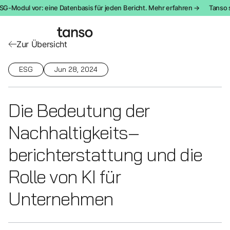
G-Modul vor: eine Datenbasis für jeden Bericht. Mehr erfahren →
Tanso st
Zur Übersicht
ESG
Jun 28, 2024
Die Bedeutung der
Nachhaltigkeits­
berichterstattung und die
Rolle von KI für
Unternehmen