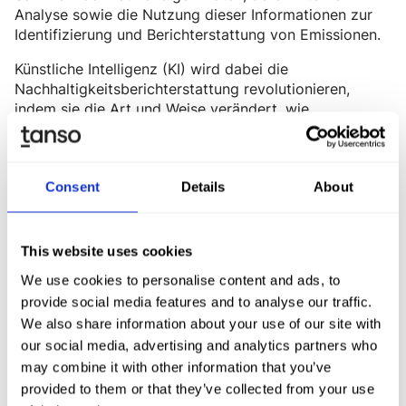
Analyse sowie die Nutzung dieser Informationen zur
Identifizierung und Berichterstattung von Emissionen.
Künstliche Intelligenz (KI) wird dabei die
Nachhaltigkeitsberichterstattung revolutionieren,
indem sie die Art und Weise verändert, wie
Unternehmen Daten in Echtzeit erfassen und
analysieren, Muster und Anomalien erkennen sowie
Prognosen erstellen. Insbesondere Generative KI kann
historische Daten verwenden, um zukünftige
Consent
Details
About
Entwicklungen und Trends vorherzusagen. Neben
zahlreichen Vorteilen bringt die KI allerdings auch
einige Risiken mit sich:
This website uses cookies
We use cookies to personalise content and ads, to
provide social media features and to analyse our traffic.
We also share information about your use of our site with
Ausblick auf die Nutzung von
our social media, advertising and analytics partners who
Künstlicher Intelligenz für die
may combine it with other information that you’ve
Nachhaltigkeitsberichterstattung
provided to them or that they’ve collected from your use