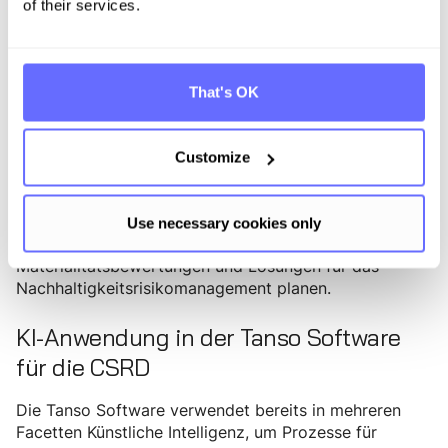
of their services.
Die schnell wachsende Bedeutung von KI in
Nachhaltigkeitslösungen wird durch umfangreiche
Investitionen untermauert. Laut einer Umfrage von
Reuters Events’ Sustainability Reporting and Data
That's OK
Management 2024
zeigte sich, dass interne
Datenanalyse-Lösungen, Lösungen zur
Emissionsbilanzierung sowie Lieferantenbefragungen
Customize
und -prüfungen die führenden Investitionen der letzten
12 Monate waren. Die Befragten der Umfrage gaben
an, dass sie häufiger Investitionen in ESG-
Use necessary cookies only
Datenverwaltungsplattformen, KI für die Nutzung bei
Materialitätsbewertungen und Lösungen für das
Nachhaltigkeitsrisikomanagement planen.
KI-Anwendung in der Tanso Software
für die CSRD
Die Tanso Software verwendet bereits in mehreren
Facetten Künstliche Intelligenz, um Prozesse für