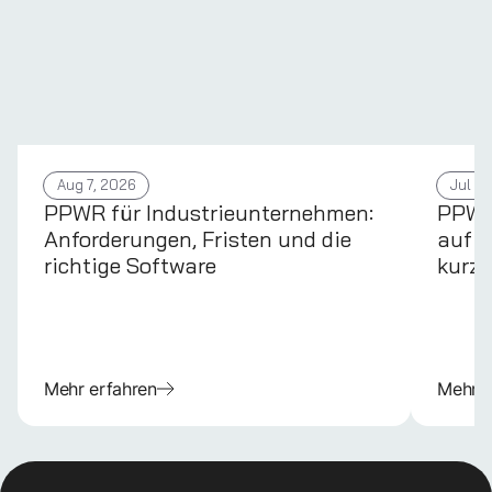
Aug 7, 2026
Jul 31
PPWR für Industrieunternehmen:
PPWR 
Anforderungen, Fristen und die
auf d
richtige Software
kurz 
Mehr erfahren
Mehr e