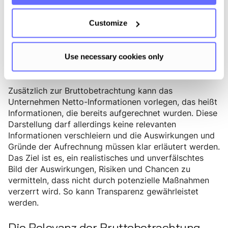
Bezugsgröße genommen wird, passt sich das
Unternehmen den regionalen Standards und
Customize
Erwartungen an. Alles über oder unter dem BAU
wird als positives bzw. negatives IRO gesehen.
Use necessary cookies only
Ergänzung durch Netto-Informationen
Zusätzlich zur Bruttobetrachtung kann das
Unternehmen Netto-Informationen vorlegen, das heißt
Informationen, die bereits aufgerechnet wurden. Diese
Darstellung darf allerdings keine relevanten
Informationen verschleiern und die Auswirkungen und
Gründe der Aufrechnung müssen klar erläutert werden.
Das Ziel ist es, ein realistisches und unverfälschtes
Bild der Auswirkungen, Risiken und Chancen zu
vermitteln, dass nicht durch potenzielle Maßnahmen
verzerrt wird. So kann Transparenz gewährleistet
werden.
Die Relevanz der Bruttobetrachtung