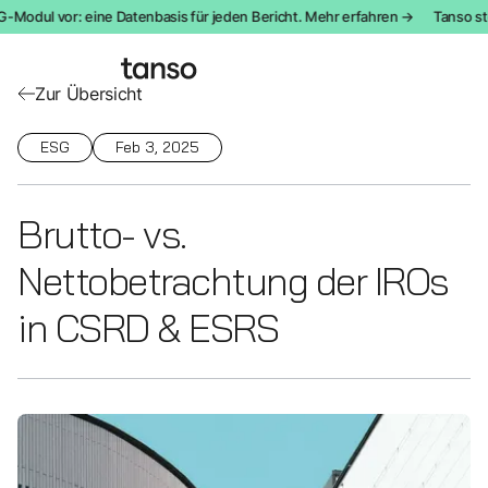
Modul vor: eine Datenbasis für jeden Bericht. Mehr erfahren →
Tanso stel
Zur Übersicht
ESG
Feb 3, 2025
Brutto- vs.
Nettobetrachtung der IROs
in CSRD & ESRS