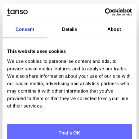
die negative Auswirkung im selben Wirkungsbereich
(falls vorhanden) bereits als IRO gelistet ist
die positive Auswirkung netto positiv ist, sprich
Consent
Details
About
negative Auswirkungen oder Risiken im selben
Wirkungsbereich mehr als wett macht bzw.
ausgleicht, oder
This website uses cookies
die positive Auswirkung mehr ist als business as
We use cookies to personalise content and ads, to
usual (BAU) ist, sprich mehr als für ein
provide social media features and to analyse our traffic.
vergleichbares Unternehmen üblich ist.
We also share information about your use of our site with
“Business as usual" (BAU) kann in verschiedenen
our social media, advertising and analytics partners who
Quellen oder Bezugsgrößen definiert sein. Auf der
may combine it with other information that you’ve
Ebene des Gesetzes, bedeutet BAU, dass das
provided to them or that they’ve collected from your use
Unternehmen die gesetzlichen
of their services.
Mindestanforderungen erfüllt. Bezogen auf den
Industriestandard heißt es, das Unternehmen
orientiert sich an den durchschnittlichen Praktiken
innerhalb der Branche. Wenn der Länderstandard als
That's OK