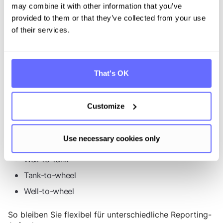
may combine it with other information that you’ve
CML LCIA-Indikatoren
provided to them or that they’ve collected from your use
EF 3.1 LCIA-Indikatoren
of their services.
Diese Methodiken gewährleisten eine robuste und
wissenschaftlich fundierte Wirkungsbewertung.
That's OK
3. Systemgrenzen
Wir akzeptieren Emissionsfaktoren mit folgenden
Customize
Systemgrenzen:
Cradle-to-gate
Use necessary cookies only
Gate-to-Gate
Well-to-tank
Tank-to-wheel
Well-to-wheel
So bleiben Sie flexibel für unterschiedliche Reporting-