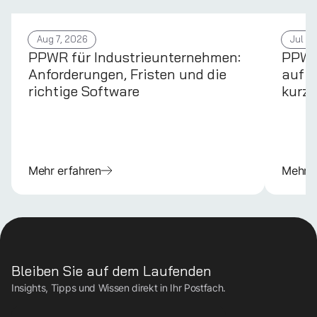
Aug 7, 2026
Jul 31
PPWR für Industrieunternehmen:
PPWR 
Anforderungen, Fristen und die
auf d
richtige Software
kurz 
Mehr erfahren
Mehr e
Bleiben Sie auf dem Laufenden
Insights, Tipps und Wissen direkt in Ihr Postfach.