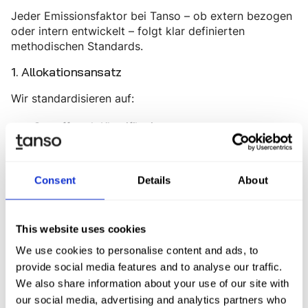
Jeder Emissionsfaktor bei Tanso – ob extern bezogen
oder intern entwickelt – folgt klar definierten
methodischen Standards.
1. Allokationsansatz
Wir standardisieren auf:
Cut-off nach Klassifikation
Cut-off nach Attribution
So vermeiden wir Doppelzählungen und
Consent
Details
About
stellenkonsistente Ergebnisse sicher.
2. LCIA-Methodiken
This website uses cookies
Wir unterstützen:
We use cookies to personalise content and ads, to
provide social media features and to analyse our traffic.
IPCC 2021
We also share information about your use of our site with
ReCiPe Midpoint
our social media, advertising and analytics partners who