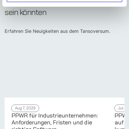
Andere Artikel, die für Sie interessant
sein könnten
Erfahren Sie Neuigkeiten aus dem Tansoversum.
Aug 7, 2026
Jul 31
PPWR für Industrieunternehmen:
PPWR 
Anforderungen, Fristen und die
auf d