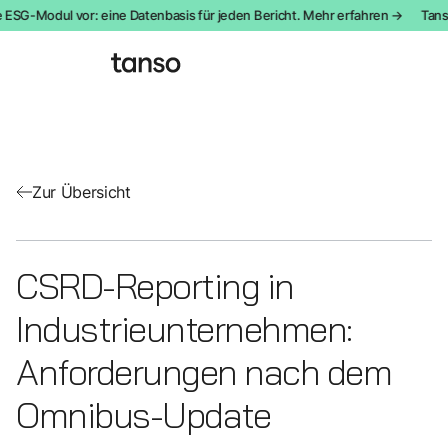
 ESG-Modul vor: eine Datenbasis für jeden Bericht. Mehr erfahren →
Tanso
Zur Übersicht
CSRD-Reporting in
Industrieunternehmen:
Anforderungen nach dem
Omnibus-Update