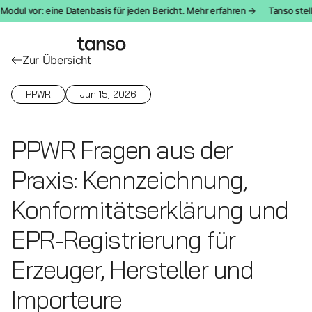
ul vor: eine Datenbasis für jeden Bericht. Mehr erfahren →
Tanso stellt 
Zur Übersicht
PPWR
Jun 15, 2026
PPWR Fragen aus der
Praxis: Kennzeichnung,
Konformitätserklärung und
EPR-Registrierung für
Erzeuger, Hersteller und
Importeure