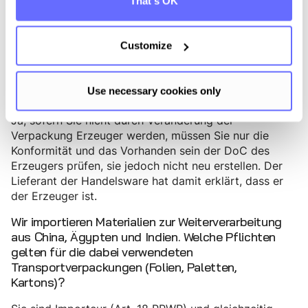
That's OK
hat die rechtliche Pflicht, Ihnen die erforderlichen
Informationen zur Verfügung zu stellen.
Customize
Wie sieht es mit Handelsware aus, die in der
gelieferten Verpackung weitergegeben wird – kann
auf die Konformitätserklärung des Erzeugers
Use necessary cookies only
verwiesen werden?
Ja, sofern Sie nicht durch Veränderung der
Verpackung Erzeuger werden, müssen Sie nur die
Konformität und das Vorhanden sein der DoC des
Erzeugers prüfen, sie jedoch nicht neu erstellen. Der
Lieferant der Handelsware hat damit erklärt, dass er
der Erzeuger ist.
Wir importieren Materialien zur Weiterverarbeitung
aus China, Ägypten und Indien. Welche Pflichten
gelten für die dabei verwendeten
Transportverpackungen (Folien, Paletten,
Kartons)?