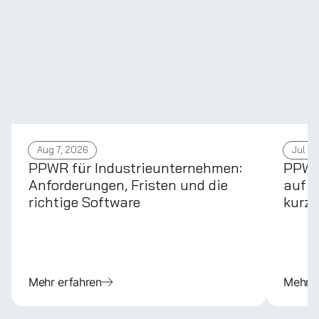
Aug 7, 2026
Jul 31
PPWR für Industrieunternehmen:
PPWR 
Anforderungen, Fristen und die
auf d
richtige Software
kurz 
Mehr erfahren
Mehr e