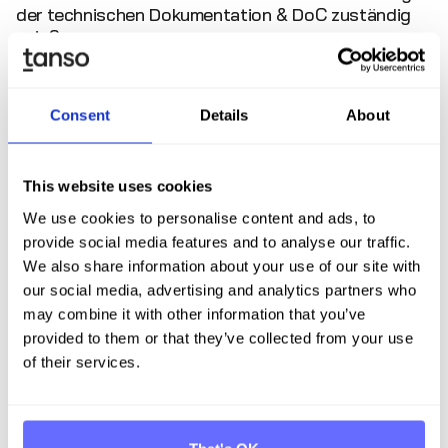
der
technischen Dokumentation & DoC
zuständig
sein?
Zuständig in Deutschland:Die
Marktüberwachungsbehörden der Bundesländer (z. B.
Consent
Details
About
Gewerbeaufsichtsämter),fachlich begleitet durch das
Umweltbundesamt (UBA). Die ZSVR ist ausschließlich
für
EPR/LUCID
zuständig. Die genaue
Zuständigkeitsverteilung wird noch durch das
This website uses cookies
ausstehende VerpackDG geregelt.
We use cookies to personalise content and ads, to
provide social media features and to analyse our traffic.
Was passiert, wenn ein Lieferant keine technische
Dokumentation bereitstellt – reicht
We also share information about your use of our site with
einunterschriebener Brief der Geschäftsführung als
our social media, advertising and analytics partners who
Konformitätsbestätigung?
may combine it with other information that you’ve
provided to them or that they’ve collected from your use
Es reicht nicht, dass ein solcher Brief Konformität
of their services.
bestätigt. Sie benötigen die vollständigen technischen
Daten, um selbst eine
technische Dokumentation
erstellen und die relevanten Datenfelder (z. B.
fürSchwermetalle) befüllen zu können. Der Lieferant