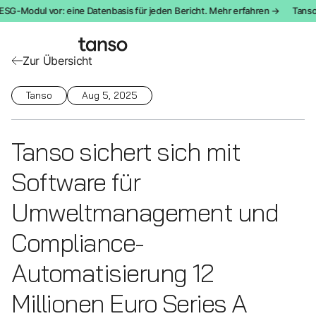
SG-Modul vor: eine Datenbasis für jeden Bericht. Mehr erfahren →
Tanso s
Zur Übersicht
Tanso
Aug 5, 2025
Tanso sichert sich mit
Software für
Umweltmanagement und
Compliance-
Automatisierung 12
Millionen Euro Series A