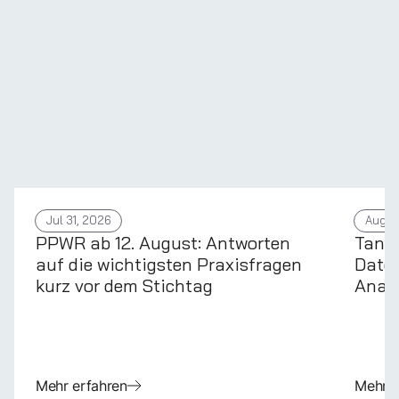
Jul 31, 2026
Aug 4
PPWR ab 12. August: Antworten
Tans
auf die wichtigsten Praxisfragen
Daten
kurz vor dem Stichtag
Anal
Mehr erfahren
Mehr e