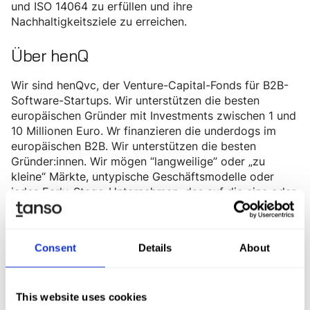
und ISO 14064 zu erfüllen und ihre
Nachhaltigkeitsziele zu erreichen.
Über henQ
Wir sind henQvc, der Venture-Capital-Fonds für B2B-
Software-Startups. Wir unterstützen die besten
europäischen Gründer mit Investments zwischen 1 und
10 Millionen Euro. Wr finanzieren die underdogs im
europäischen B2B. Wir unterstützen die besten
Gründer:innen. Wir mögen “langweilige” oder „zu
kleine“ Märkte, untypische Geschäftsmodelle oder
jedes Early-Stage-Unternehmen, das auf die eine oder
andere Weise einfach ein wenig anders ist.
Website:
https://www.henq.vc/
Consent
Details
About
Über Fortino Capital
This website uses cookies
Fortino Capital ist ein europäischer Investmentfond