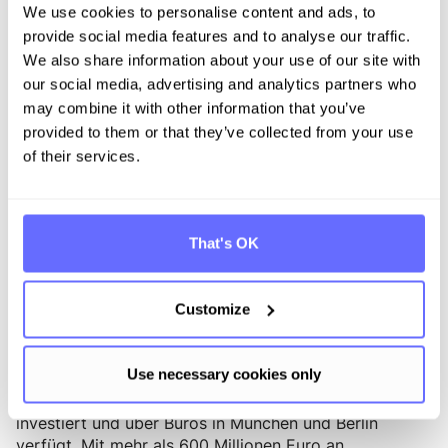
mit Fokus auf wachstumsstarke B2B-
We use cookies to personalise content and ads, to
Softwareunternehmen. Fortino verwaltet drei Venture-
provide social media features and to analyse our traffic.
Capital-Fonds und drei Mid-Cap-Private-Equity-Fonds
We also share information about your use of our site with
.Mit Büros in Belgien, den Niederlanden und
our social media, advertising and analytics partners who
Deutschland begleitet Fortino herausragende
may combine it with other information that you’ve
Gründerteams in ganz Europa auf dem Weg zur
provided to them or that they’ve collected from your use
marktführenden Softwarefirma. Zum Venture-Capital-
of their services.
Portfolio von Fortino zählen unter anderem Spott (BE),
LegalFly (BE), Vertuoza (BE), TechWolf (BE),
Timeseer.ai (BE), Zaion (FR), Salonkee (LUX), Sides
(DE), D2X (NL), Billy Grace (NL), Altura (NL) und Kosli
That's OK
(NO).
Website:
https://www.fortinocapital.com/
Customize
Über UVC Partners
Use necessary cookies only
UVC Partners ist eine führende Venture-Capital-
Gesellschaft, die in europäische B2B-Tech-Startups
investiert und über Büros in München und Berlin
verfügt. Mit mehr als 600 Millionen Euro an