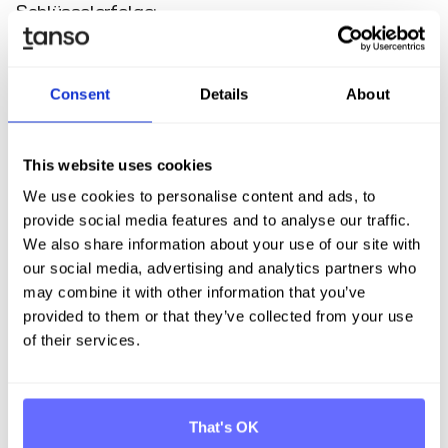
Schlüsselerfolge:
Consent
Details
About
Weitere Vorteile wie die einfache Duplizierung
ähnlicher PCFs, ein klar strukturierter PDF-Export und
der umfassende Methodiksupport machen Tanso zu
einem wertvollen Tool für FEPs
This website uses cookies
Nachhaltigkeitsstrategie.
We use cookies to personalise content and ads, to
provide social media features and to analyse our traffic.
We also share information about your use of our site with
Ausblick
our social media, advertising and analytics partners who
may combine it with other information that you’ve
provided to them or that they’ve collected from your use
FEP verfolgt die Umsetzung seiner
of their services.
Nachhaltigkeitsstrategie mit Nachdruck und richtet
den Fokus auf ambitionierte Zielsetzungen. Dazu
zählen die Erfüllung gesetzlicher Berichtspflichten,
einschließlich der EU-Taxonomie, CSRD und CBAM,
That's OK
sowie die Implementierung gezielter Maßnahmen zur