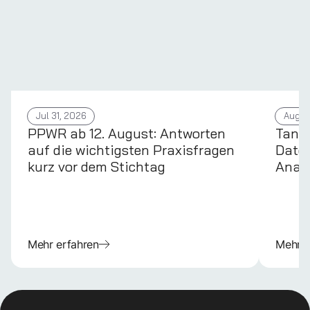
Jul 31, 2026
Aug 4
PPWR ab 12. August: Antworten
Tans
auf die wichtigsten Praxisfragen
Daten
kurz vor dem Stichtag
Anal
Mehr erfahren
Mehr e