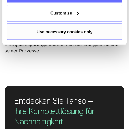
Reduktion von Treibhausgasemissionen.
Das Unternehmen treibt zudem die Entwicklung CO₂-
Customize
neutraler Produkte voran und integriert verstärkt
recycelte Materialien in die Produktion, um Ressourcen
zu schonen und die Kreislaufwirtschaft zu fördern.
Use necessary cookies only
Ergänzend dazu optimiert FEP durch kontinuierliche
Energieeinsparungsmaßnahmen die Energieeffizienz
seiner Prozesse.
Entdecken Sie Tanso –
Ihre Komplett­lösung für
Nachhaltigkeit