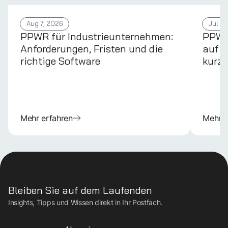
Aug 7, 2026
Jul 31
PPWR für Industrieunternehmen:
PPWR 
Anforderungen, Fristen und die
auf d
richtige Software
kurz 
Mehr erfahren
Mehr e
Bleiben Sie auf dem Laufenden
Insights, Tipps und Wissen direkt in Ihr Postfach.