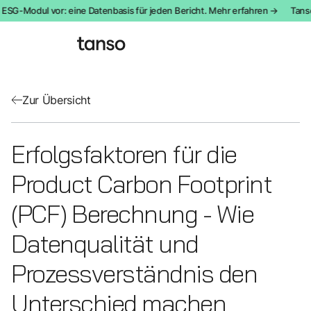
 ESG-Modul vor: eine Datenbasis für jeden Bericht. Mehr erfahren →
Tanso 
Zur Übersicht
Erfolgsfaktoren für die
Product Carbon Footprint
(PCF) Berechnung - Wie
Datenqualität und
Prozessverständnis den
Unterschied machen