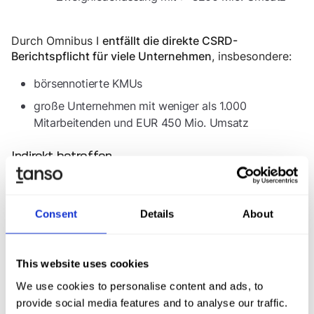
Durch Omnibus I
entfällt die direkte CSRD-
, insbesondere:
Berichtspflicht für viele Unternehmen
börsennotierte KMUs
große Unternehmen mit weniger als 1.000
Mitarbeitenden und EUR 450 Mio. Umsatz
Indirekt betroffen
Die CSRD setzt einen "schneeballartigen Effekt" in
Gang, der bei der Bestimmung des Geltungsbereichs
der betroffenen Unternehmen beachtet werden muss.
Consent
Details
About
Beispielsweise können Original Equipment
Manufacturers (OEMs) direkt dazu verpflichtet sein,
Informationen über ihre Emissionen in der Lieferkette
This website uses cookies
darzulegen. Dies kann bedeuten, dass auch
We use cookies to personalise content and ads, to
Unternehmen, die bisher nicht zur Berichterstattung
provide social media features and to analyse our traffic.
verpflichtet waren, Nachhaltigkeitsindikatoren wie den