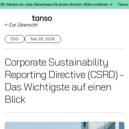
G-Modul vor: eine Datenbasis für jeden Bericht. Mehr erfahren →
Tanso st
Zur Übersicht
ESG
Feb 26, 2026
Corporate Sustainability
Reporting Directive (CSRD) -
Das Wichtigste auf einen
Blick