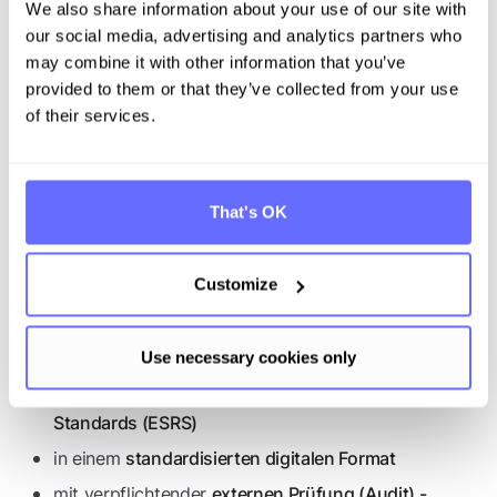
We also share information about your use of our site with
Product Carbon Footprint (PCF)
oder Angaben zum
Energiemix für Ihre Business-Kunden bereitstellen
our social media, advertising and analytics partners who
müssen. Diese vernetzte Berichterstattungsstruktur
may combine it with other information that you’ve
führt dazu, dass Meldepflichten entlang der
provided to them or that they’ve collected from your use
Lieferkette kaskadierend wirken und letztendlich zu
of their services.
einem umfassenderen Verständnis von CO₂-
Emissionen und Nachhaltigkeitsleistung beitragen.
Wie müssen Unternehmen berichten?
That's OK
Unternehmen, die unter die CSRD fallen, müssen ihre
Nachhaltigkeitsinformationen als Teil des Lageberichts
Customize
im Geschäftsbericht veröffentlichen.
Die Berichterstattung erfolgt:
Use necessary cookies only
nach den
European Sustainability Reporting
Standards (ESRS)
in einem
standardisierten digitalen Format
mit verpflichtender
externen Prüfung (Audit) -