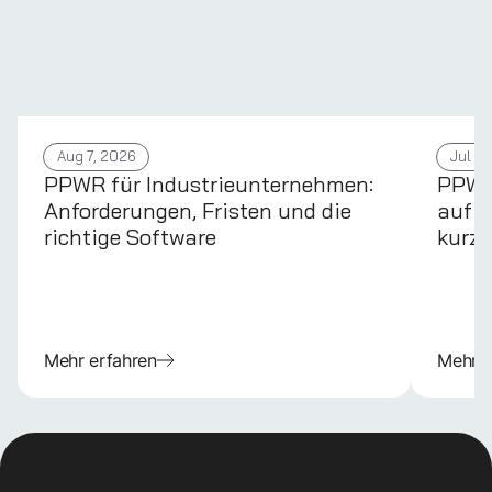
Aug 7, 2026
Jul 31
PPWR für Industrieunternehmen:
PPWR 
Anforderungen, Fristen und die
auf d
richtige Software
kurz 
Mehr erfahren
Mehr e