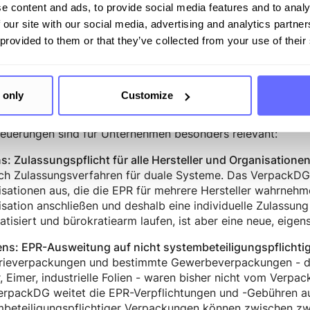
e content and ads, to provide social media features and to analy
währten deutschen Strukturen werden fortgeführt: die dua
 our site with our social media, advertising and analytics partn
ank, die Pfandpflicht für Einweggetränkeverpackungen und
 provided to them or that they’ve collected from your use of their
erführungsinstanz. Auch die Lizenzierung bei einem dualen 
eroh+, Reclay, Zentek, Landbell, Noventiz, Veolia) bleibt f
ichtend.
 only
Customize
ich substanziell ändert
Neuerungen sind für Unternehmen besonders relevant:
s: Zulassungspflicht für alle Hersteller und Organisatione
ich Zulassungsverfahren für duale Systeme. Das VerpackDG 
sationen aus, die die EPR für mehrere Hersteller wahrnehmen
sation anschließen und deshalb eine individuelle Zulassung
tisiert und bürokratiearm laufen, ist aber eine neue, eigen
ens: EPR-Ausweitung auf nicht systembeteiligungspflicht
trieverpackungen und bestimmte Gewerbeverpackungen - dar
, Eimer, industrielle Folien - waren bisher nicht vom Verpac
rpackDG weitet die EPR-Verpflichtungen und -Gebühren auf
mbeteiligungspflichtiger Verpackungen können zwischen z