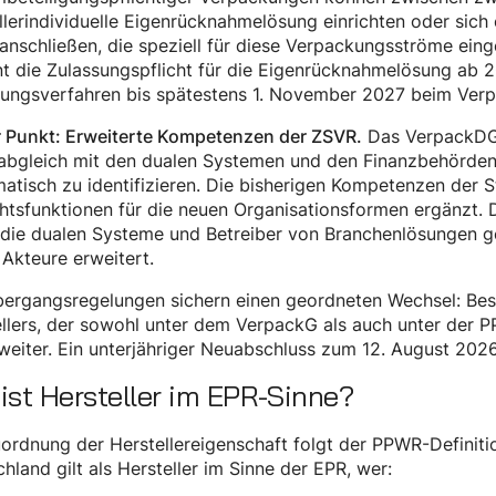
llerindividuelle Eigenrücknahmelösung einrichten oder sich
anschließen, die speziell für diese Verpackungsströme einge
t die Zulassungspflicht für die Eigenrücknahmelösung ab 2
sungsverfahren bis spätestens 1. November 2027 beim Verp
Das VerpackDG 
r Punkt: Erweiterte Kompetenzen der ZSVR.
bgleich mit den dualen Systemen und den Finanzbehörden, 
atisch zu identifizieren. Die bisherigen Kompetenzen der 
htsfunktionen für die neuen Organisationsformen ergänzt. D
 die dualen Systeme und Betreiber von Branchenlösungen g
Akteure erweitert.
bergangsregelungen sichern einen geordneten Wechsel: Bes
llers, der sowohl unter dem VerpackG als auch unter der PP
eiter. Ein unterjähriger Neuabschluss zum 12. August 2026 i
ist Hersteller im EPR-Sinne?
ordnung der Herstellereigenschaft folgt der PPWR-Definition
hland gilt als Hersteller im Sinne der EPR, wer: