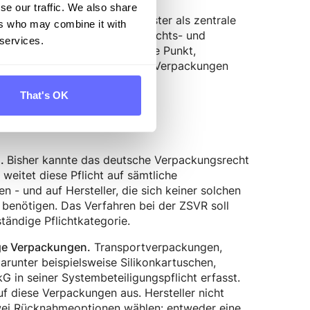
se our traffic. We also share
len Systeme, das LUCID-Register als zentrale
ers who may combine it with
 die ZSVR als nationale Aufsichts- und
 services.
System (aktuell u.a. Der Grüne Punkt,
ür systembeteiligungspflichtige Verpackungen
That's OK
Bisher kannte das deutsche Verpackungsrecht
n.
weitet diese Pflicht auf sämtliche
 - und auf Hersteller, die sich keiner solchen
 benötigen. Das Verfahren bei der ZSVR soll
ständige Pflichtkategorie.
Transportverpackungen,
ige Verpackungen.
unter beispielsweise Silikonkartuschen,
kG in seiner Systembeteiligungspflicht erfasst.
 diese Verpackungen aus. Hersteller nicht
wei Rücknahmeoptionen wählen: entweder eine