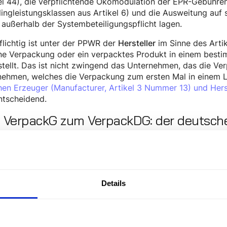
el 44), die verpflichtende Ökomodulation der EPR-Gebühren
ingleistungsklassen aus Artikel 6) und die Ausweitung auf
 außerhalb der Systembeteiligungspflicht lagen.
lichtig ist unter der PPWR der
im Sinne des Artik
Hersteller
ne Verpackung oder ein verpacktes Produkt in einem besti
stellt. Das ist nicht zwingend das Unternehmen, das die Ve
ehmen, welches die Verpackung zum ersten Mal in einem La
en Erzeuger (Manufacturer, Artikel 3 Nummer 13) und Herst
ntscheidend.
 VerpackG zum VerpackDG: der deutsch
ust 2026
m Wirksamwerden der PPWR tritt das bisherige Verpackungs
 das Verpackungsrecht-Durchführungsgesetz (VerpackDG), d
kabinett beschlossen wurde und das parallel zur PPWR am 1
Details
kDG ist ein Anpassungsgesetz, das die nationale Infrastruk
setzungsmechanismen für die PPWR regelt.
m VerpackDG bestehen bleibt