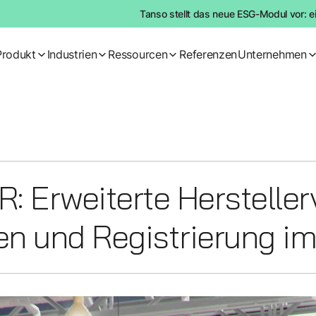
Tanso stellt das neue ESG-Modul vor: e
Produkt
Industrien
Ressourcen
Referenzen
Unternehmen
: Erweiterte Hersteller
en und Registrierung i