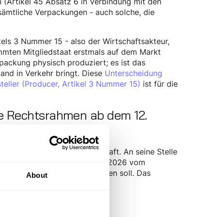
 (Artikel 45 Absatz 6 in Verbindung mit den
 sämtliche Verpackungen - auch solche, die
els 3 Nummer 15 - also der Wirtschaftsakteur,
mmten Mitgliedstaat erstmals auf dem Markt
rpackung physisch produziert; es ist das
nd in Verkehr bringt. Diese
Unterscheidung
eller (Producer, Artikel 3 Nummer 15)
ist für die
e Rechtsrahmen ab dem 12.
gesetz (VerpackG) außer Kraft. An seine Stelle
essen Entwurf am 11. Februar 2026 vom
2. August 2026 in Kraft treten soll. Das
About
tur, Zuständigkeiten und