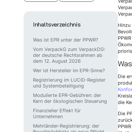
Verpac
Verpac
Verpac
Inhaltsverzeichnis
Hinzu
Bevoll
PPWR s
Was ist EPR unter der PPWR?
Ökomo
Vom VerpackG zum VerpackDG:
prioris
der deutsche Rechtsrahmen ab
Was
dem 12. August 2026
Wer ist Hersteller im EPR-Sinne?
Die er
Registrierung im LUCID-Register
produ
und Systembeteiligung
Konfor
Modulierte EPR-Gebühren: der
Kreisl
Kern der ökologischen Steuerung
die K
Finanzieller Effekt für
Die PP
Unternehmen
zurück
Mehrländer-Registrierung: der
PPWR s
Bevollmächtigte als neue Pflicht