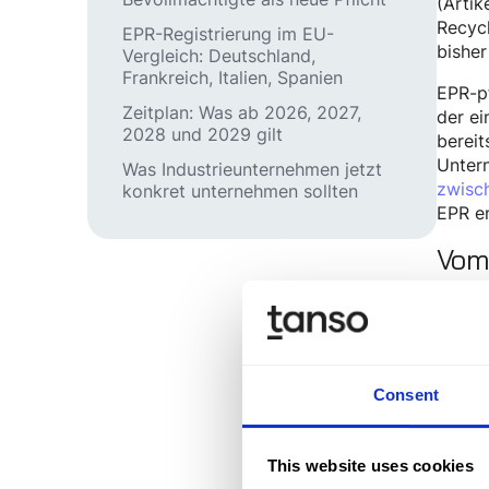
(Artik
Recycl
EPR-Registrierung im EU-
bisher
Vergleich: Deutschland,
Frankreich, Italien, Spanien
EPR-pf
Zeitplan: Was ab 2026, 2027,
der ei
2028 und 2029 gilt
bereit
Untern
Was Industrieunternehmen jetzt
zwisch
konkret unternehmen sollten
EPR e
Vom
Aug
Mit de
tritt
Bundes
Consent
Verpac
Durch
This website uses cookies
Was i