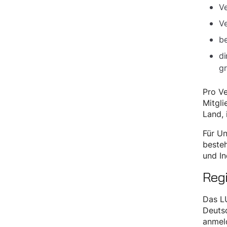
Ve
Ve
be
di
gr
Pro Ve
Mitgli
Land, 
Für Un
besteh
und In
Reg
Das LU
Deutsc
anmeld