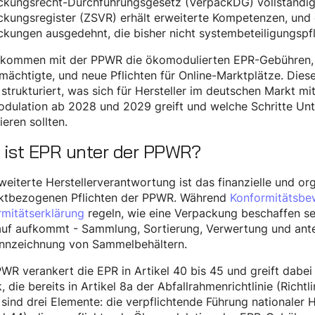
kungsrecht-Durchführungsgesetz (VerpackDG) vollständig a
kungsregister (ZSVR) erhält erweiterte Kompetenzen, und d
kungen ausgedehnt, die bisher nicht systembeteiligungspfl
 kommen mit der PPWR die ökomodulierten EPR-Gebühren, di
mächtigte, und neue Pflichten für Online-Marktplätze. Dieser
trukturiert, was sich für Hersteller im deutschen Markt m
dulation ab 2028 und 2029 greift und welche Schritte Unt
ieren sollten.
 ist EPR unter der PPWR?
weiterte Herstellerverantwortung ist das finanzielle und o
ktbezogenen Pflichten der PPWR. Während
Konformitätsbe
mitätserklärung
regeln, wie eine Verpackung beschaffen sei
auf aufkommt - Sammlung, Sortierung, Verwertung und ante
ennzeichnung von Sammelbehältern.
WR verankert die EPR in Artikel 40 bis 45 und greift dabe
, die bereits in Artikel 8a der Abfallrahmenrichtlinie (Richt
ind drei Elemente: die verpflichtende Führung nationaler He