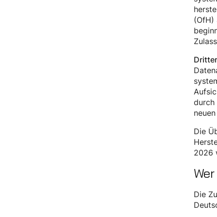
herste
(OfH) 
beginn
Zulas
Dritte
Datena
system
Aufsic
durch
neuen 
Die Ü
Herste
2026 w
Wer 
Die Zu
Deutsc