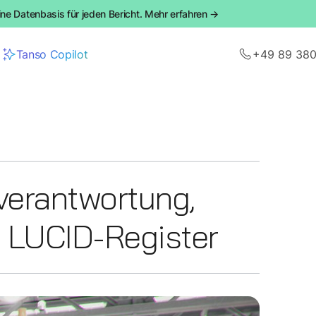
ine Datenbasis für jeden Bericht. Mehr erfahren →
Tanso Copilot
+49 89 38
verantwortung,
m LUCID-Register