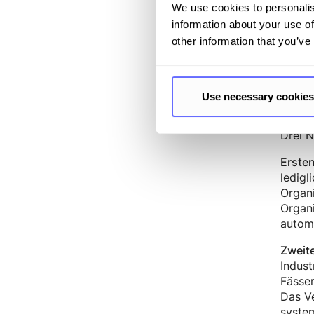
We use cookies to personalis
Die be
information about your use of
Datenb
other information that you’ve
Regist
Inters
verpfl
Use necessary cookies
Was s
Drei 
Ersten
ledigl
Organi
Organi
automa
Zweit
Indus
Fässer
Das Ve
syste