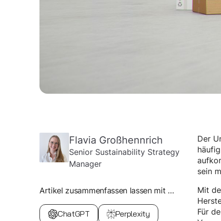
Flavia Großhennrich
Der U
häufig
Senior Sustainability Strategy
aufko
Manager
sein m
Mit d
Artikel zusammenfassen lassen mit …
Herste
Für d
ChatGPT
Perplexity