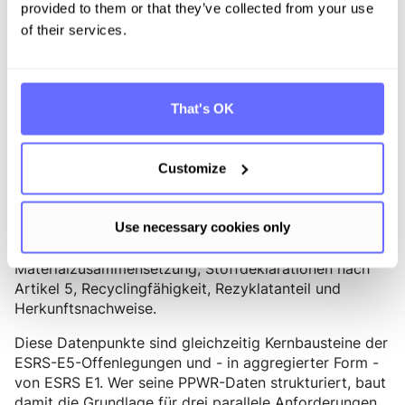
provided to them or that they’ve collected from your use
of their services.
Der Digitale Produktpass als
verbindendes Element
Mit der Ecodesign for Sustainable Products Regulation
That's OK
(ESPR, Verordnung (EU) 2024/1781) wird in den
kommenden Jahren der Digitale Produktpass (DPP)
für immer mehr Produktkategorien verpflichtend. Die
Customize
Verpackungsregulierung ist zwar nicht unmittelbarer
Teil der ESPR, die PPWR liefert aber zentrale
Datenpunkte, die im DPP des Produkts bzw. der
Use necessary cookies only
Verpackung abgebildet werden:
Materialzusammensetzung, Stoffdeklarationen nach
Artikel 5, Recyclingfähigkeit, Rezyklatanteil und
Herkunftsnachweise.
Diese Datenpunkte sind gleichzeitig Kernbausteine der
ESRS-E5-Offenlegungen und - in aggregierter Form -
von ESRS E1. Wer seine PPWR-Daten strukturiert, baut
damit die Grundlage für drei parallele Anforderungen