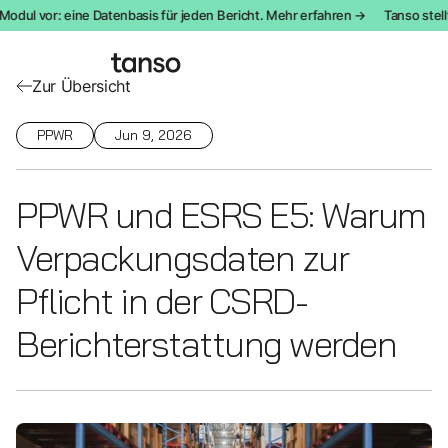
ul vor: eine Datenbasis für jeden Bericht. Mehr erfahren →
Tanso stellt d
Zur Übersicht
PPWR
Jun 9, 2026
PPWR und ESRS E5: Warum
Verpackungsdaten zur
Pflicht in der CSRD-
Berichterstattung werden