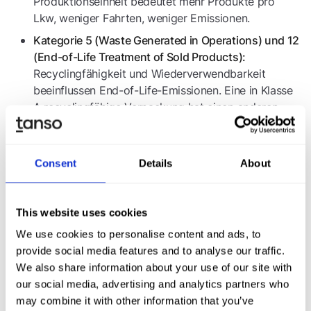
Produktionseinheit bedeutet mehr Produkte pro
Lkw, weniger Fahrten, weniger Emissionen.
Kategorie 5 (Waste Generated in Operations) und 12
(End-of-Life Treatment of Sold Products):
Recyclingfähigkeit und Wiederverwendbarkeit
beeinflussen End-of-Life-Emissionen. Eine in Klasse
A recyclingfähige Verpackung hat einen anderen
End-of-Life-Emissionsfaktor als eine in Klasse C
oder D eingeordnete.
Consent
Details
About
Unternehmen, die ihre Verpackungsstammdaten auf
Produkt- und Stücklistenebene führen und diese mit
Emissionsfaktoren verknüpfen, können ihre Scope-3-
This website uses cookies
Berechnung präzisieren und gleichzeitig den
Dekarbonisierungseffekt ihrer PPWR-Umsetzung
We use cookies to personalise content and ads, to
quantifizieren. Das ist insbesondere für industrielle
provide social media features and to analyse our traffic.
Markeninhaber relevant, deren Scope 3 typischerweise
We also share information about your use of our site with
70 bis 90 Prozent der Gesamtemissionen ausmacht
our social media, advertising and analytics partners who
und bei denen Verpackungen je nach Produkt einen
may combine it with other information that you’ve
signifikanten Anteil an Kategorie 1 stellen.