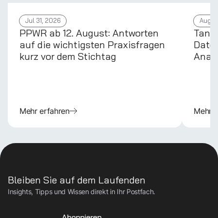
Jul 31, 2026
Aug 4
PPWR ab 12. August: Antworten
Tans
auf die wichtigsten Praxisfragen
Daten
kurz vor dem Stichtag
Anal
Mehr erfahren
Mehr e
Bleiben Sie auf dem Laufenden
Insights, Tipps und Wissen direkt in Ihr Postfach.
Abonnieren