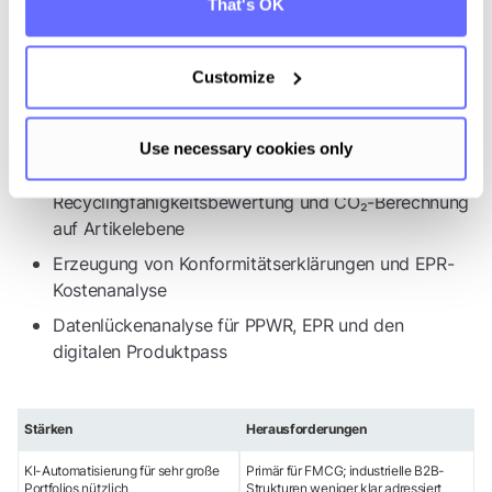
Kosten und den digitalen Produktpass.
That's OK
Zentrale Eigenschaften
Customize
KI-gestützte Extraktion von Verpackungsdaten
(Material, Schichten, Gewicht, Rezyklatanteil) aus
Dokumenten
Use necessary cookies only
Automatisierte Compliance-Prüfungen,
Recyclingfähigkeitsbewertung und CO₂-Berechnung
auf Artikelebene
Erzeugung von Konformitätserklärungen und EPR-
Kostenanalyse
Datenlückenanalyse für PPWR, EPR und den
digitalen Produktpass
Stärken
Herausforderungen
KI-Automatisierung für sehr große
Primär für FMCG; industrielle B2B-
Portfolios nützlich
Strukturen weniger klar adressiert