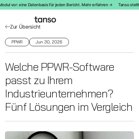
l vor: eine Datenbasis für jeden Bericht. Mehr erfahren →
Tanso stellt d
Zur Übersicht
PPWR
Jun 30, 2026
Welche PPWR-Software
passt zu Ihrem
Industrieunternehmen?
Fünf Lösungen im Vergleich