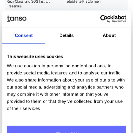
RecyClass und SGS Institut
etablierte Plattformen
Fresenius
EPR Navigator optimiert
Kein Multi-Regulierungsansatz
Mehrländer-Lizenzen und EPR-
(CSRD, LkSG etc.)
Kosten
Consent
Details
About
PackIntelX eignet sich besonders für Unternehmen, bei
denen die Recyclingfähigkeit von Verpackungen und
This website uses cookies
der Nachweis nach PPWR-Artikel 5 und 6 im
Vordergrund stehen, und die EPR in mehreren EU-
We use cookies to personalise content and ads, to
Märkten managen müssen.
provide social media features and to analyse our traffic.
We also share information about your use of our site with
3. Packa
our social media, advertising and analytics partners who
Packa ist eine auf Verpackungsmanagement
may combine it with other information that you’ve
spezialisierte Lösung mit klarem Fokus auf große,
provided to them or that they’ve collected from your use
datenintensive Portfolios, insbesondere im FMCG-
of their services.
Umfeld. Die Plattform bündelt Verpackungsdaten,
Spezifikationen und Compliance-Nachweise in einem
System. Neben PPWR adressiert Packa auch EPR-