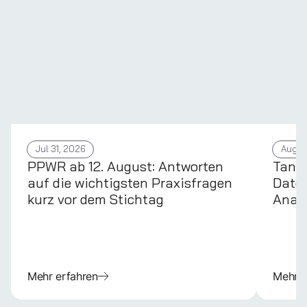
Jul 31, 2026
Aug 4
PPWR ab 12. August: Antworten
Tans
auf die wichtigsten Praxisfragen
Daten
kurz vor dem Stichtag
Anal
Mehr erfahren
Mehr e