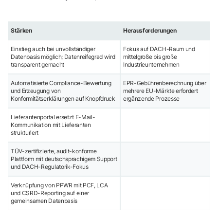
Stärken
Herausforderungen
Einstieg auch bei unvollständiger
Fokus auf DACH-Raum und
Datenbasis möglich; Datenreifegrad wird
mittelgroße bis große
transparent gemacht
Industrieunternehmen
Automatisierte Compliance-Bewertung
EPR-Gebührenberechnung über
und Erzeugung von
mehrere EU-Märkte erfordert
Konformitätserklärungen auf Knopfdruck
ergänzende Prozesse
Lieferantenportal ersetzt E-Mail-
Kommunikation mit Lieferanten
strukturiert
TÜV-zertifizierte, audit-konforme
Plattform mit deutschsprachigem Support
und DACH-Regulatorik-Fokus
Verknüpfung von PPWR mit PCF, LCA
und CSRD-Reporting auf einer
gemeinsamen Datenbasis