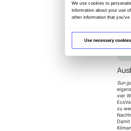
„D
We use cookies to personalis
Er
information about your use of
vo
other information that you’ve
Use necessary cookies
Ausb
Sun g
eigens
vier W
EcoVa
zu we
Nachh
Damit
Klima