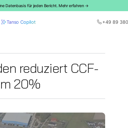
ine Datenbasis für jeden Bericht. Mehr erfahren →
Tanso Copilot
+49 89 38
en reduziert CCF-
 um 20%