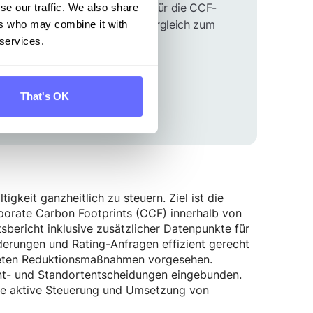
 konnten wir den Zeitaufwand für die CCF-
se our traffic. We also share
tig etwa 20 % der Kosten im Vergleich zum
ers who may combine it with
 services.
That's OK
gkeit ganzheitlich zu steuern. Ziel ist die
porate Carbon Footprints (CCF) innerhalb von
sbericht inklusive zusätzlicher Datenpunkte für
rungen und Rating-Anfragen effizient gerecht
kreten Reduktionsmaßnahmen vorgesehen.
nt- und Standortentscheidungen eingebunden.
ie aktive Steuerung und Umsetzung von