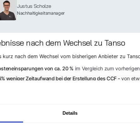
Justus Scholze
Nachhaltigkeitsmanager
ebnisse nach dem Wechsel zu Tanso
ts kurz nach dem Wechsel vom bisherigen Anbieter zu Tans
im Vergleich zum vorherigen
osteneinsparungen von ca. 20 %
von etwa
% weniger Zeitaufwand bei der Erstellung des CCF -
napp 2 Monate
ohne Datenverluste
eibungslose Migration bestehender CCFs
mit klarer Nachvollziehbarkeit
ntrale, auditfähige Datenbasis
oftware
Details
nsistente und vergleichbare Emissionsdaten über alle Stand