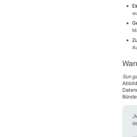
Ei
w
Ge
M
Zu
Au
War
Sun g
Abbild
Datenm
Bünde
„M
de