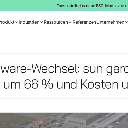
Tanso stellt das neue ESG-Modul vor: e
Produkt
Industrien
Ressourcen
Referenzen
Unternehmen
ware-Wechsel: sun gard
o um 66 % und Kosten