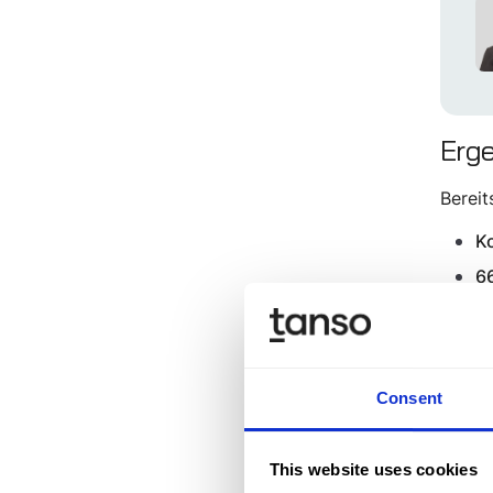
Erg
Berei
K
66
k
R
Ze
S
Consent
Ko
This website uses cookies