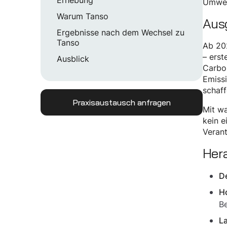
Umwel
Warum Tanso
Aus
Ergebnisse nach dem Wechsel zu
Tanso
Ab 20
– erst
Ausblick
Carbon
Emissi
schaff
Praxisaustausch anfragen
Mit wa
kein e
Verant
Her
De
H
Be
La