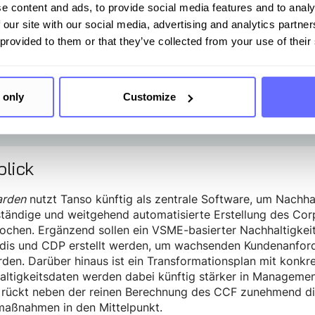
urch den Wechsel von unserem vorherigen Anbieter zu Tanso
e content and ads, to provide social media features and to analy
stellung um rund 66 % reduzieren und sparen heute gleichzei
 our site with our social media, advertising and analytics partn
rherigen Prozess.“
 provided to them or that they’ve collected from your use of their
Lisa Heyde
 only
Customize
Leitung Nachhaltigkeit
lick
arden
nutzt Tanso künftig als zentrale Software, um Nachhalti
tändige und weitgehend automatisierte Erstellung des Cor
ochen. Ergänzend sollen ein VSME-basierter Nachhaltigkeit
dis und CDP erstellt werden, um wachsenden Kundenanforde
rden. Darüber hinaus ist ein Transformationsplan mit kon
altigkeitsdaten werden dabei künftig stärker in Manageme
 rückt neben der reinen Berechnung des CCF zunehmend d
maßnahmen in den Mittelpunkt.