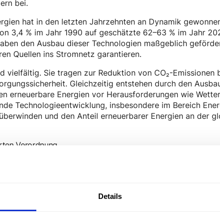
ern bei.
rgien hat in den letzten Jahrzehnten an Dynamik gewonnen.
von 3,4 % im Jahr 1990 auf geschätzte 62–63 % im Jahr 20
aben den Ausbau dieser Technologien maßgeblich geförder
en Quellen ins Stromnetz garantieren.
d vielfältig. Sie tragen zur Reduktion von CO₂-Emissionen b
orgungssicherheit. Gleichzeitig entstehen durch den Ausba
hen erneuerbare Energien vor Herausforderungen wie Wette
tende Technologieentwicklung, insbesondere im Bereich Ene
überwinden und den Anteil erneuerbarer Energien an der g
erten Verordnung
Details