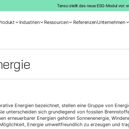
Tanso stellt das neue ESG-Modul vor: e
Produkt
Industrien
Ressourcen
Referenzen
Unternehmen
nergie
rative Energien bezeichnet, stellen eine Gruppe von Energieq
 Sie unterscheiden sich grundlegend von fossilen Brennstoff
en erneuerbarer Energien gehören Sonnenenergie, Windener
 Möglichkeit, Energie umweltfreundlich zu erzeugen und tr