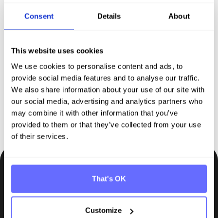
Consent
Details
About
Entdecken Sie Tanso – Ihre
Komplettl­ösung für
This website uses cookies
Nachhaltigkeit
We use cookies to personalise content and ads, to
provide social media features and to analyse our traffic.
We also share information about your use of our site with
Demo buchen
our social media, advertising and analytics partners who
may combine it with other information that you’ve
provided to them or that they’ve collected from your use
of their services.
Bleiben Sie auf dem Laufenden
That's OK
Insights, Tipps und Wissen direkt in Ihr Postfach.
Customize