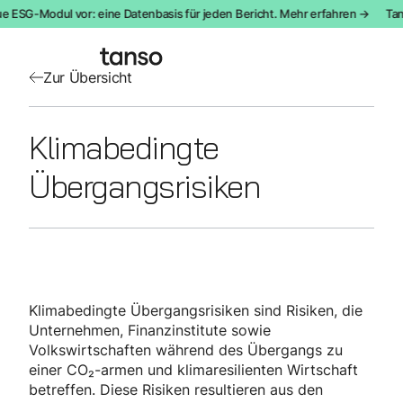
ue ESG-Modul vor: eine Datenbasis für jeden Bericht. Mehr erfahren →
Tan
Zur Übersicht
Klimabedingte
Übergangsrisiken
Klimabedingte Übergangsrisiken sind Risiken, die
Unternehmen, Finanzinstitute sowie
Volkswirtschaften während des Übergangs zu
einer CO₂-armen und klimaresilienten Wirtschaft
betreffen. Diese Risiken resultieren aus den