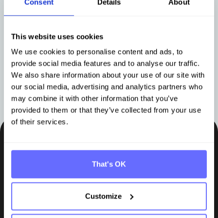
Consent
Details
About
PPWR für Industrieunternehmen:
PPWR 
Anforderungen, Fristen und die
auf d
richtige Software
kurz 
This website uses cookies
We use cookies to personalise content and ads, to
provide social media features and to analyse our traffic.
We also share information about your use of our site with
Mehr erfahren
Mehr e
our social media, advertising and analytics partners who
may combine it with other information that you’ve
provided to them or that they’ve collected from your use
of their services.
Bleiben Sie auf dem Laufenden
That's OK
Insights, Tipps und Wissen direkt in Ihr Postfach.
Abonnieren
Customize