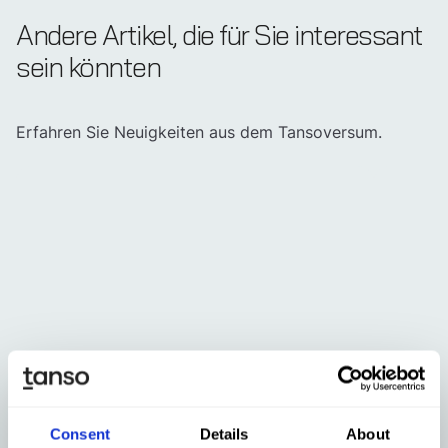
Andere Artikel, die für Sie interessant
sein könnten
Erfahren Sie Neuigkeiten aus dem Tansoversum.
Aug 7, 2026
Jul 31
PPWR für Industrieunternehmen:
PPWR 
Consent
Details
About