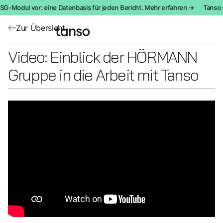
SG-Modul vor: eine Datenbasis für jeden Bericht. Mehr erfahren →
Tanso s
Zur Übersicht
Video: Einblick der HÖRMANN
Gruppe in die Arbeit mit Tanso