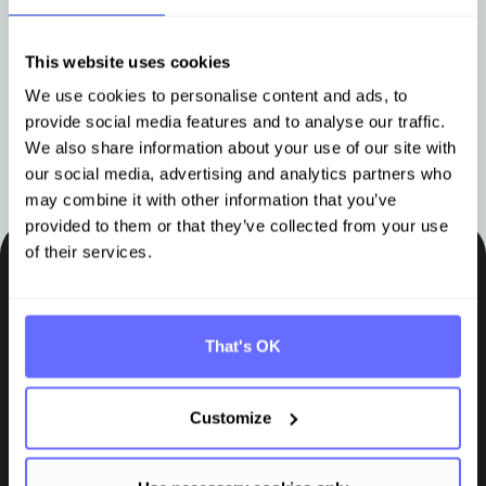
Anforderungen, Fristen und die
auf d
richtige Software
kurz 
This website uses cookies
We use cookies to personalise content and ads, to
provide social media features and to analyse our traffic.
Mehr erfahren
Mehr e
We also share information about your use of our site with
our social media, advertising and analytics partners who
may combine it with other information that you’ve
provided to them or that they’ve collected from your use
of their services.
Bleiben Sie auf dem Laufenden
Insights, Tipps und Wissen direkt in Ihr Postfach.
That's OK
Abonnieren
Customize