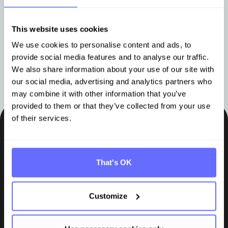
auf die wichtigsten Praxisfragen
Daten
kurz vor dem Stichtag
Anal
This website uses cookies
We use cookies to personalise content and ads, to
provide social media features and to analyse our traffic.
Mehr erfahren
Mehr e
We also share information about your use of our site with
our social media, advertising and analytics partners who
may combine it with other information that you’ve
provided to them or that they’ve collected from your use
of their services.
Bleiben Sie auf dem Laufenden
Insights, Tipps und Wissen direkt in Ihr Postfach.
That's OK
Abonnieren
Customize