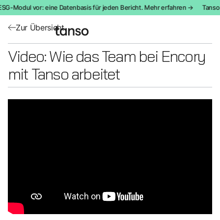
ESG-Modul vor: eine Datenbasis für jeden Bericht. Mehr erfahren →
Tanso 
Zur Übersicht
Video: Wie das Team bei Encory
mit Tanso arbeitet