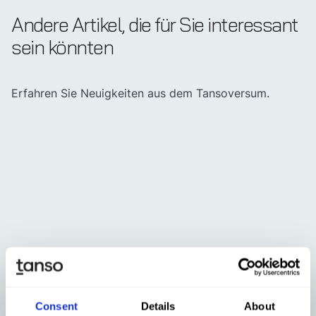
Andere Artikel, die für Sie interessant
sein könnten
Erfahren Sie Neuigkeiten aus dem Tansoversum.
Jul 31, 2026
Aug 4
PPWR ab 12. August: Antworten
Tans
Consent
Details
About