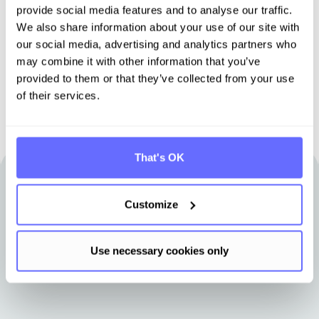
Nachhaltigkeit
provide social media features and to analyse our traffic.
We also share information about your use of our site with
our social media, advertising and analytics partners who
Demo buchen
may combine it with other information that you’ve
provided to them or that they’ve collected from your use
of their services.
That's OK
Andere Artikel, die für Sie interessant
Customize
sein könnten
Use necessary cookies only
Erfahren Sie Neuigkeiten aus dem Tansoversum.