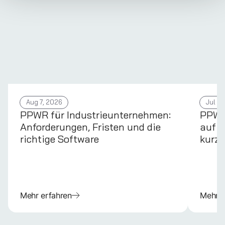
Aug 7, 2026
Jul 31
PPWR für Industrieunternehmen:
PPWR 
Anforderungen, Fristen und die
auf d
richtige Software
kurz 
Mehr erfahren
Mehr e