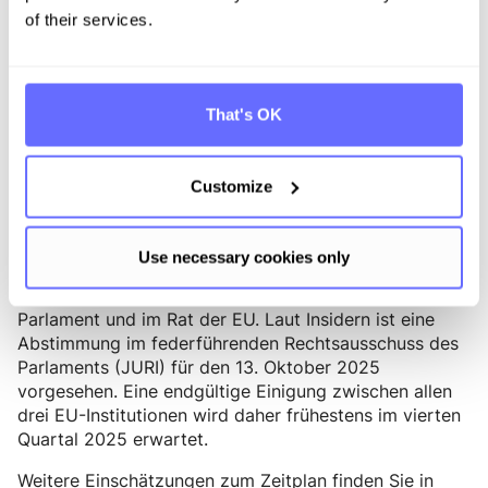
of their services.
Vermutlich wird der neue freiwillige Standard etwas
umfassender sein als der VSME, da er auch auf
größere sowie kapitalmarktorientierte Unternehmen
zutreffen soll. Er wird zudem aller Voraussicht nach
That's OK
wieder von der EFRAG erstellt werden. Diese ist
jedoch aktuell mit der Überarbeitung der ESRS bis
Ende Oktober 2025 beschäftigt.
Customize
3. Parlamentarischer Zeitplan zu weiteren Änderungen
Use necessary cookies only
Die Beratungen zu den inhaltlich komplexen
Vorschlägen 81 und 87 beginnen derzeit im EU-
Parlament und im Rat der EU. Laut Insidern ist eine
Abstimmung im federführenden Rechtsausschuss des
Parlaments (JURI) für den 13. Oktober 2025
vorgesehen. Eine endgültige Einigung zwischen allen
drei EU-Institutionen wird daher frühestens im vierten
Quartal 2025 erwartet.
Weitere Einschätzungen zum Zeitplan finden Sie in