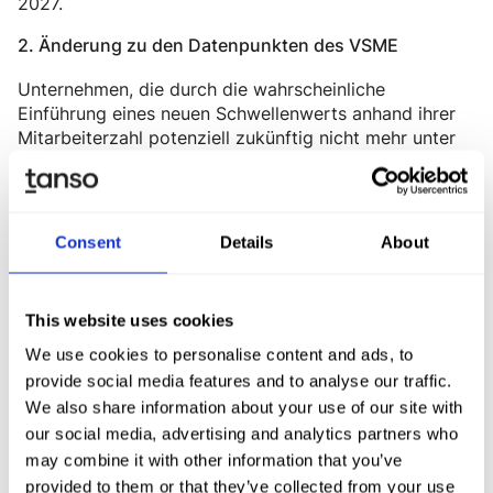
2027.
2. Änderung zu den Datenpunkten des VSME
Unternehmen, die durch die wahrscheinliche
Einführung eines neuen Schwellenwerts anhand ihrer
Mitarbeiterzahl potenziell zukünftig nicht mehr unter
die CSRD fallen, sollen nach einem neuen freiwilligen
Standard auf Basis des
VSME
freiwillig berichten
können. Der sogenannte value-chain-cap aus dem
Omnibus-Vorschlag 81 soll dabei verhindern, dass
Consent
Details
About
Zuliefererfirmen von CSRD-pflichtigen Unternehmen
nach mehr Angaben gefragt werden, als der freiwillige
Standard erfordert.
This website uses cookies
Dieser neue Standard ist aktuell noch nicht definiert
We use cookies to personalise content and ads, to
und die Veröffentlichung ist voraussichtlich erst in
provide social media features and to analyse our traffic.
2026 zu erwarten. Aktuell ist nur bekannt, dass der
We also share information about your use of our site with
neue Standard auf dem VSME basieren soll und laut
our social media, advertising and analytics partners who
dem Omnibus-Vorschlag vier Monate nach
may combine it with other information that you’ve
Verabschiedung des Vorschlags 81 erstellt werden soll.
provided to them or that they’ve collected from your use