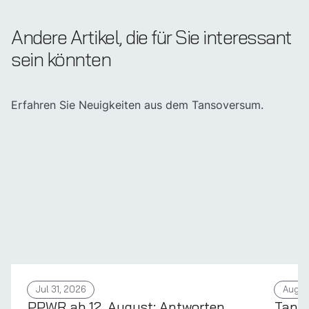
Andere Artikel, die für Sie interessant
sein könnten
Erfahren Sie Neuigkeiten aus dem Tansoversum.
Jul 31, 2026
Aug 4
PPWR ab 12. August: Antworten
Tans