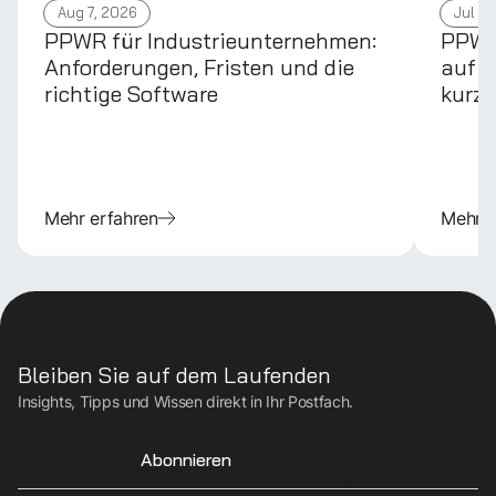
Aug 7, 2026
Jul 31
PPWR für Industrieunternehmen:
PPWR 
Anforderungen, Fristen und die
auf d
richtige Software
kurz 
Mehr erfahren
Mehr e
Bleiben Sie auf dem Laufenden
Insights, Tipps und Wissen direkt in Ihr Postfach.
Abonnieren