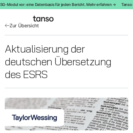
SG-Modul vor: eine Datenbasis für jeden Bericht. Mehr erfahren →
Tanso s
Zur Übersicht
Aktualisierung der
deutschen Übersetzung
des ESRS