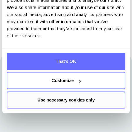
provide social media features and to analyse our traffic.
We also share information about your use of our site with
Demo buchen
our social media, advertising and analytics partners who
may combine it with other information that you’ve
provided to them or that they’ve collected from your use
of their services.
That's OK
Andere Artikel, die für Sie interessant
Customize
sein könnten
Use necessary cookies only
Erfahren Sie Neuigkeiten aus dem Tansoversum.