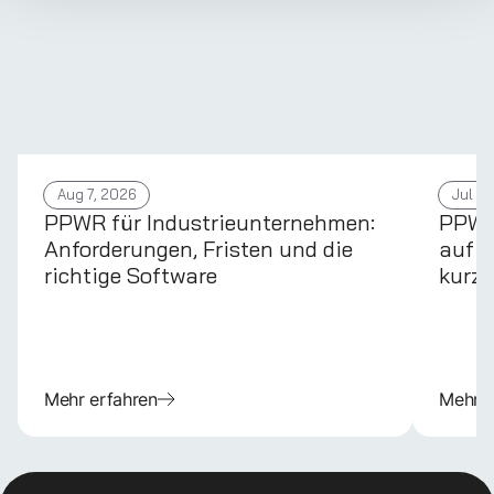
Aug 7, 2026
Jul 31
PPWR für Industrieunternehmen:
PPWR 
Anforderungen, Fristen und die
auf d
richtige Software
kurz 
Mehr erfahren
Mehr e