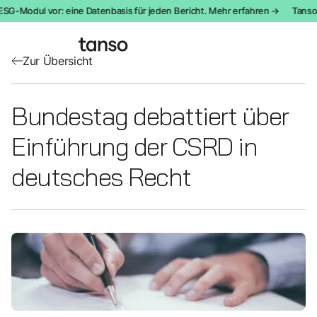
ESG-Modul vor: eine Datenbasis für jeden Bericht. Mehr erfahren →
Tanso s
Zur Übersicht
Bundestag debattiert über
Einführung der CSRD in
deutsches Recht