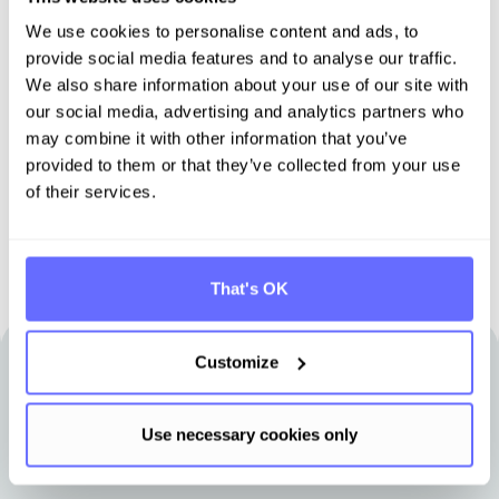
Entdecken Sie Tanso –
We use cookies to personalise content and ads, to
Ihre Komplett­lösung für
provide social media features and to analyse our traffic.
Nachhaltigkeit
We also share information about your use of our site with
our social media, advertising and analytics partners who
may combine it with other information that you’ve
Demo buchen
provided to them or that they’ve collected from your use
of their services.
That's OK
Customize
Andere Artikel, die für Sie interessant
sein könnten
Use necessary cookies only