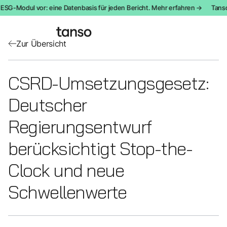
 ESG-Modul vor: eine Datenbasis für jeden Bericht. Mehr erfahren →
Tanso 
Zur Übersicht
CSRD-Umsetzungsgesetz:
Deutscher
Regierungsentwurf
berücksichtigt Stop-the-
Clock und neue
Schwellenwerte