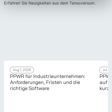
Erfahren Sie Neuigkeiten aus dem Tansoversum.
Aug 7, 2026
Jul 31
PPWR für Industrieunternehmen:
PPWR 
Anforderungen, Fristen und die
auf d
richtige Software
kurz 