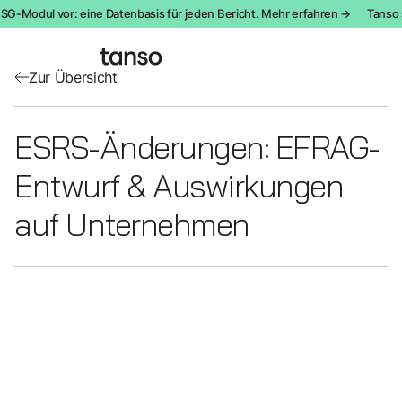
SG-Modul vor: eine Datenbasis für jeden Bericht. Mehr erfahren →
Tanso st
Zur Übersicht
ESRS-Änderungen: EFRAG-
Entwurf & Auswirkungen
auf Unternehmen