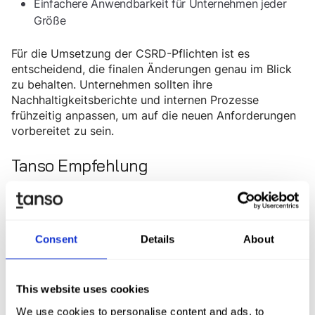
Einfachere Anwendbarkeit für Unternehmen jeder
Größe
Für die Umsetzung der CSRD-Pflichten ist es
entscheidend, die finalen Änderungen genau im Blick
zu behalten. Unternehmen sollten ihre
Nachhaltigkeitsberichte und internen Prozesse
frühzeitig anpassen, um auf die neuen Anforderungen
vorbereitet zu sein.
Tanso Empfehlung
Tanso empfiehlt allen Unternehmen – insbesondere
aus Welle 1 –, sich für ihr Reporting 2025 auf die
wesentlichsten, nicht freiwilligen und quantitativen
Consent
Details
About
Berichtspflichten auf Basis der bestehenden ESRS zu
konzentrieren. Da die neuen ESRS noch Zeit für die
Genehmigung benötigen, ist es wichtiger, bereits jetzt
mit der Datenerhebung zu beginnen – idealerweise
This website uses cookies
noch vor Jahresende.
We use cookies to personalise content and ads, to