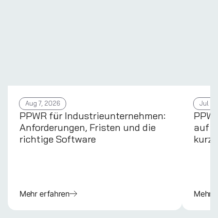
Aug 7, 2026
Jul 31
PPWR für Industrieunternehmen:
PPWR 
Anforderungen, Fristen und die
auf d
richtige Software
kurz 
Mehr erfahren
Mehr e