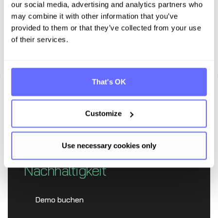
our social media, advertising and analytics partners who
CDP, SAQ 5.0 und ähnliche Marktanforderungen
may combine it with other information that you’ve
unterstützt.
provided to them or that they’ve collected from your use
of their services.
That's OK
Customize
Entdecken Sie Tanso –
Ihre Komplett­lösung für
Use necessary cookies only
Nachhaltigkeit
Demo buchen