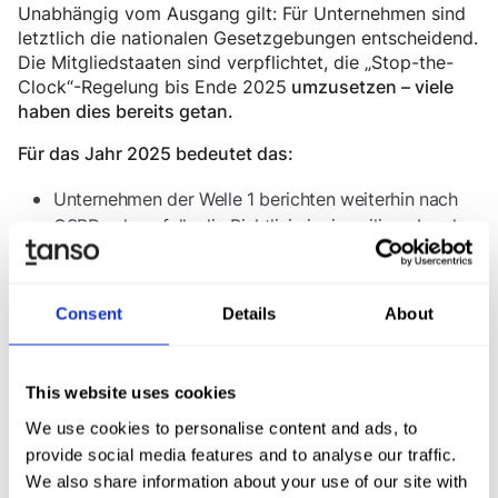
Unabhängig vom Ausgang gilt: Für Unternehmen sind
letztlich die nationalen Gesetzgebungen entscheidend.
Die Mitgliedstaaten sind verpflichtet, die „Stop-the-
Clock“-Regelung bis Ende 2025
umzusetzen – viele
haben dies bereits getan.
Für das Jahr 2025 bedeutet das:
Unternehmen der Welle 1 berichten weiterhin nach
CSRD oder – falls die Richtlinie im jeweiligen Land
noch nicht umgesetzt ist – nach NFRD.
Unternehmen der Wellen 2 bis 4 haben weiterhin bis
2027 bzw. 2028 Zeit, bevor sie unter die CSRD-
Consent
Details
About
Berichtspflicht fallen.
Für diese Unternehmen empfiehlt es sich, bereits
This website uses cookies
jetzt mit der Berichterstattung nach VSME zu
We use cookies to personalise content and ads, to
beginnen, um ein funktionierendes
provide social media features and to analyse our traffic.
Nachhaltigkeitsmanagement und Reporting-System
We also share information about your use of our site with
aufzubauen, das auch Offenlegungen für EcoVadis,