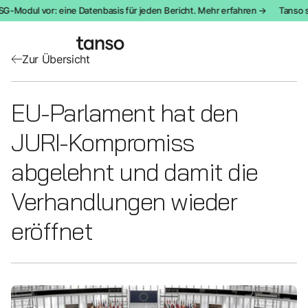
G-Modul vor: eine Datenbasis für jeden Bericht. Mehr erfahren →
Tanso st
Zur Übersicht
EU-Parlament hat den
JURI-Kompromiss
abgelehnt und damit die
Verhandlungen wieder
eröffnet