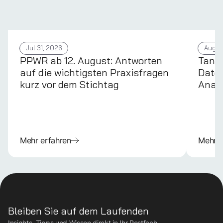
Jul 31, 2026
Aug 4
PPWR ab 12. August: Antworten
Tans
auf die wichtigsten Praxisfragen
Daten
kurz vor dem Stichtag
Anal
Mehr erfahren
Mehr e
Bleiben Sie auf dem Laufenden
Insights, Tipps und Wissen direkt in Ihr Postfach.