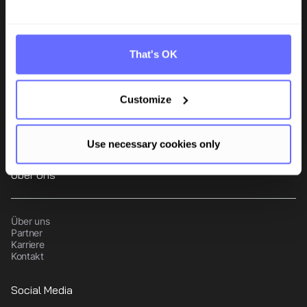
Tanso ist die ganzheitliche Nachhaltigkeitssoftware für den
produzierenden Mittelstand. Die TÜV-zertifizierte, audit-konforme
Plattform vereint CO₂-Bilanzierung und ESG-Datenmanagement in
That's OK
einer zentralen Lösung.
Tanso Platform
Customize
CO2-Bilanzierung
ESG Berichterstattung
Lieferantenintegration
Use necessary cookies only
Über Uns
Über uns
Partner
Karriere
Kontakt
Social Media