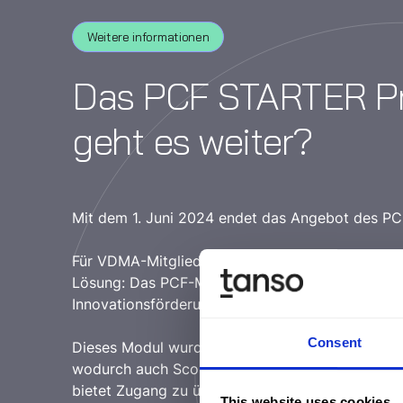
Weitere informationen
Das PCF STARTER Pro
geht es weiter?
Mit dem 1. Juni 2024 endet das Angebot des PC
Für VDMA-Mitglieder, die weiterhin an Softwarel
Lösung: Das
PCF-Modul von Tanso
, das basier
Innovationsförderung der Europäischen Union
um
Consent
Dieses Modul wurde speziell für skalierbare PCF
wodurch auch Scope 1 und 2 Daten aus dem Kern
bietet Zugang zu über 33.000 Emissionsfaktoren
This website uses cookies