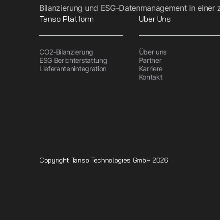
Bilanzierung und ESG-Datenmanagement in einer z
Tanso Platform
Über Uns
CO2-Bilanzierung
Über uns
ESG Berichterstattung
Partner
Lieferantenintegration
Karriere
Kontakt
PCF STARTER: Ein R
Footprint Berech
Copyright Tanso Technologies GmbH 2026
PCF STARTER wurde als gemeinsames Projekt vo
produzierende Unternehmen zur Zeit- und koste