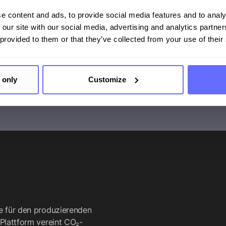
n leichter PCFs für verschiedene Produktvarianten nach I
e content and ads, to provide social media features and to analy
 our site with our social media, advertising and analytics partn
 provided to them or that they’ve collected from your use of their
ch für PCF TÜV-zertifiziert.
 only
Customize
re für den produzierenden
 Plattform vereint CO₂-