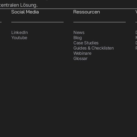
entralen Lösung.
Social Media
Ressourcen
LinkedIn
News
Youtube
Blog
Case Studies
Guides & Checklisten
Webinare
Glossar
ückblick auf die Produ
nung mit dem VDMA
n VDMA und Tanso entwickelt und war eine pragmatische 
neffizienten Berechnung des Product Carbon Footprints.