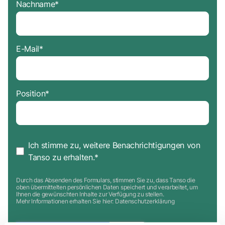
Nachname
*
E-Mail
*
Position
*
Ich stimme zu, weitere Benachrichtigungen von
Tanso zu erhalten.
*
Durch das Absenden des Formulars, stimmen Sie zu, dass Tanso die
oben übermittelten persönlichen Daten speichert und verarbeitet, um
Ihnen die gewünschten Inhalte zur Verfügung zu stellen.
Mehr Informationen erhalten Sie hier:
Datenschutzerklärung