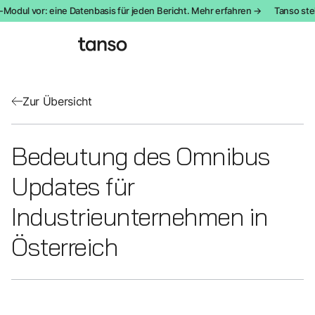
-Modul vor: eine Datenbasis für jeden Bericht. Mehr erfahren →
Tanso ste
Zur Übersicht
Bedeutung des Omnibus
Updates für
Industrieunternehmen in
Österreich