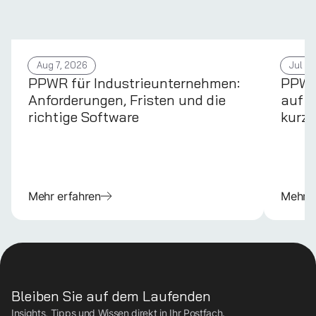
Aug 7, 2026
Jul 31
PPWR für Industrieunternehmen:
PPWR 
Anforderungen, Fristen und die
auf d
richtige Software
kurz 
Mehr erfahren
Mehr e
Bleiben Sie auf dem Laufenden
Insights, Tipps und Wissen direkt in Ihr Postfach.